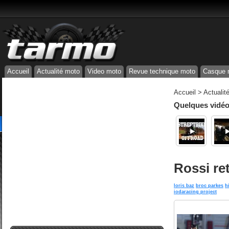
Accueil
Actualité moto
Video moto
Revue technique moto
Casque 
Accueil
>
Actualit
Quelques vidéos
Rossi ret
loris baz
broc parkes
h
iodaracing project