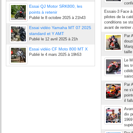
confi
Essai QJ Motor SRK800, les
Essais-3 Face à 
points à retenir
pilotes de la ca
Publié le
8 octobre 2025 à 21h43
conditions se sta
Essai vidéo Yamaha MT 07 2025
avant de rentrer 
standard et Y AMT
Par A
Publié le
12 avril 2025 à 21h
douz
Marqu
Essai vidéo CF Moto 800 MT X
taill
Publié le
4 mars 2025 à 19h53
Le Mo
les t
célè
sais
Par A
ne s'
point
il fa
Avant
dix p
1969
supér