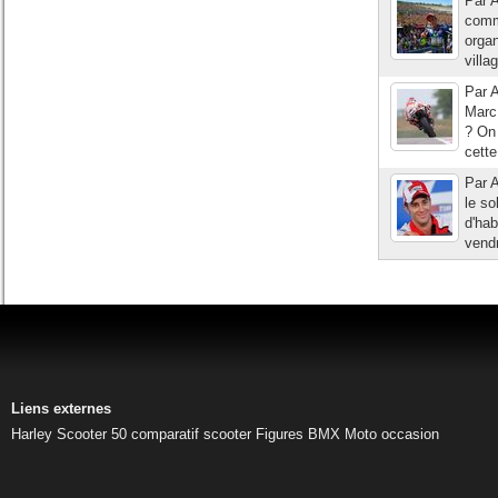
Par 
comm
organ
villa
Par A
Marc 
? On 
cett
Par A
le so
d'hab
vendr
Liens externes
Harley
Scooter 50
comparatif scooter
Figures BMX
Moto occasion