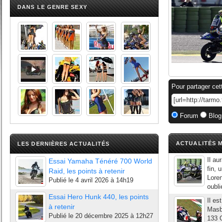
DANS LE GENRE SEXY
Pour partager cet
Forum
Blog
ACTUALITÉS M
LES DERNIÈRES ACTUALITÉS
Il au
Essai Yamaha Ténéré 700 World
fin, 
Raid, les points à retenir
Loren
Publié le
4 avril 2026 à 14h19
oubli
Essai Hero Hunk 440, les points
Il es
à retenir
Masbo
Publié le
20 décembre 2025 à 12h27
133 G