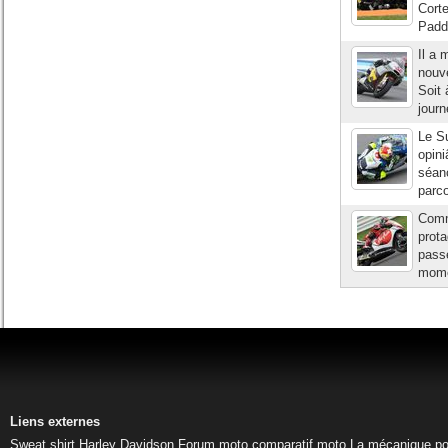
Cort
Padd
Il a 
nouve
Soit 
journ
Le Su
opini
séanc
parco
Comm
prota
passé
mome
Liens externes
Sweat shirt Harley Davidson
Forum moto
comparatif moto
La mécanique pou