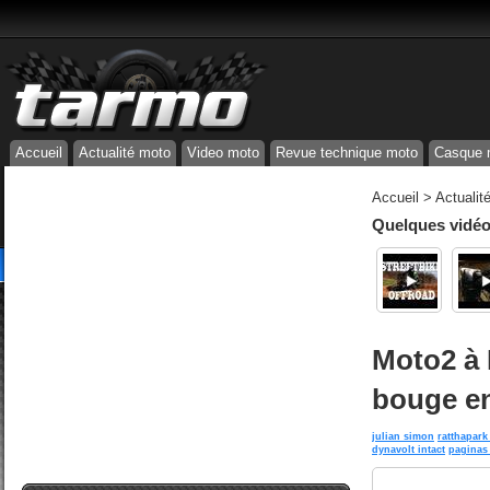
Accueil
Actualité moto
Video moto
Revue technique moto
Casque 
Accueil
>
Actualit
Quelques vidéos
Moto2 à M
bouge e
julian simon
ratthapark
dynavolt intact
paginas 