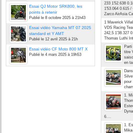
233 1'52.638 0.
Essai QJ Motor SRK800, les
1'53.064 0.615 /
points à retenir
Zarco AirAsia Ca
Publié le
8 octobre 2025 à 21h43
1 Maverick Viña
Essai vidéo Yamaha MT 07 2025
VDS Racing Team
242,5 1'38.327 0
standard et Y AMT
Thomas Luthi In
Publié le
12 avril 2025 à 21h
Part
Essai vidéo CF Moto 800 MT X
titre
Publié le
4 mars 2025 à 19h53
saiso
en ta
Dans 
Silve
pour 
champ
1. M
Thom
Este
Dyna
6....
1. E
Mika