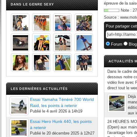
épreuve de la sais
DANS LE GENRE SEXY
Note :
27
Source :
www.moto
Pour partager cet
Forum
Blog
ACTUALITÉS M
Dans le cadre de
dessous notre co
vidéo live avec
direct tout le w
LES DERNIÈRES ACTUALITÉS
Déjà
Essai Yamaha Ténéré 700 World
mana
Raid, les points à retenir
éditi
Publié le
4 avril 2026 à 14h19
aux i
Essai Hero Hunk 440, les points
24 HEURES MOTO
(Open) aux mains
à retenir
l'avantage lors 
Publié le
20 décembre 2025 à 12h27