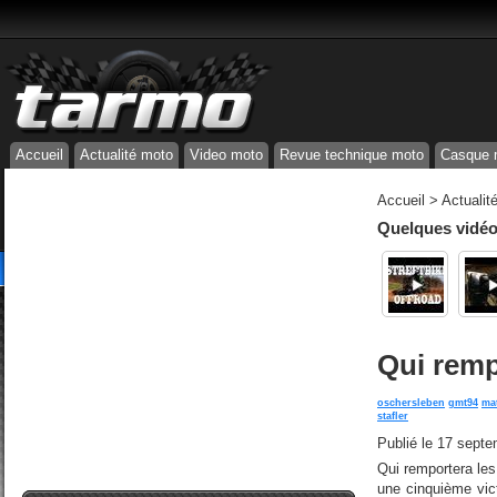
Accueil
Actualité moto
Video moto
Revue technique moto
Casque 
Accueil
>
Actualit
Quelques vidéos
Qui remp
oschersleben
gmt94
mat
stafler
Publié le
17 septe
Qui remportera le
une cinquième vic