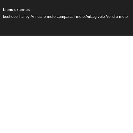
Liens externes
boutique Harley
Annuaire moto
comparatif moto
Airbag vélo
Vendre moto