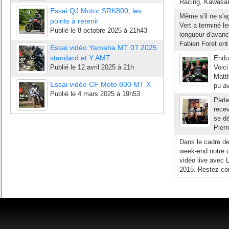
Racing, Kawasak
Essai QJ Motor SRK800, les
Même s'il ne s'ag
points à retenir
Vert a terminé l
Publié le
8 octobre 2025 à 21h43
longueur d'avanc
Fabien Foret ont 
Essai vidéo Yamaha MT 07 2025
standard et Y AMT
Endur
Publié le
12 avril 2025 à 21h
Voic
Matth
Essai vidéo CF Moto 800 MT X
pu av
Publié le
4 mars 2025 à 19h53
Part
recev
se d
Pierr
Dans le cadre de
week-end notre c
vidéo live avec
2015. Restez con