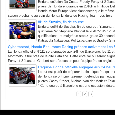
EnduranceJulien Da Costa, Freddy Foray et Sébas
piliers de Honda endurance en 2016Par Philippe Deb
Honda Motor Europe vient d'annoncer que le même tri
saison prochaine au sein du Honda Endurance Racing Team. Les trois..
8H de Suzuka, fin de course
Endurance8H de Suzuka, fin de course : Yamaha t
quatrièmePar Stéphane Blondel le 26/07/2015 12:34
qualifications, et malgré un stop & go de 30 second
Katsuyuki Nakasuga, Pol Espargaro et Bradley Smith
Cybermotard, Honda Endurance Racing prépare activement Les 
La Honda officielle N°111 sera engagée aux 24H de Barcelone, les 11 et 12
Montmelo, situé près de la cité Catalane. Cette épreuve où seront alig
Foray et Sébastien Gimbert sera l'occasion pour l'équipe franco-anglaise d
L'équipe Honda officielle engagée aux 24 heur
Le but est plutôt de préparer la classique française 
de Honda seront prioritairement défendus par l'éq
pilotes Casey Stoner, Michael van der Mark et Tak
" Cette course à Barcelone est une occasion idéale.
1
2
3