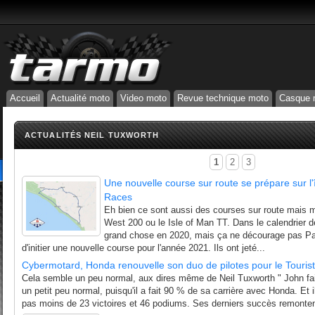
Accueil
Actualité moto
Video moto
Revue technique moto
Casque 
ACTUALITÉS NEIL TUXWORTH
1
2
3
Une nouvelle course sur route se prépare sur l
Races
Eh bien ce sont aussi des courses sur route mais 
West 200 ou le Isle of Man TT. Dans le calendrier d
grand chose en 2020, mais ça ne décourage pas Pa
d'initier une nouvelle course pour l'année 2021. Ils ont jeté...
Cybermotard, Honda renouvelle son duo de pilotes pour le Touris
Cela semble un peu normal, aux dires même de Neil Tuxworth " John fait
un petit peu normal, puisqu'il a fait 90 % de sa carrière avec Honda. Et i
pas moins de 23 victoires et 46 podiums. Ses derniers succès remontent