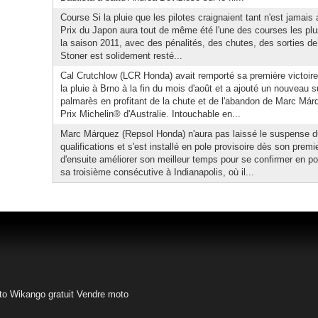
Course Si la pluie que les pilotes craignaient tant n'est jamais 
Prix du Japon aura tout de même été l'une des courses les 
la saison 2011, avec des pénalités, des chutes, des sorties de 
Stoner est solidement resté...
Cal Crutchlow (LCR Honda) avait remporté sa première victo
la pluie à Brno à la fin du mois d'août et a ajouté un nouveau
palmarès en profitant de la chute et de l'abandon de Marc M
Prix Michelin® d'Australie. Intouchable en...
Marc Márquez (Repsol Honda) n'aura pas laissé le suspense d
qualifications et s'est installé en pole provisoire dès son premi
d'ensuite améliorer son meilleur temps pour se confirmer en po
sa troisième consécutive à Indianapolis, où il...
to
Wikango gratuit
Vendre moto