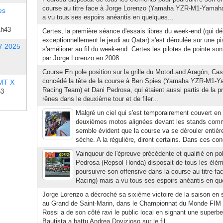
course au titre face à Jorge Lorenzo (Yamaha YZR-M1-Yamah
es
a vu tous ses espoirs anéantis en quelques...
1h43
Certes, la première séance d'essais libres du week-end (qui d
exceptionnellement le jeudi au Qatar) s'est déroulée sur une pis
7 2025
s'améliorer au fil du week-end. Certes les pilotes de pointe sont
par Jorge Lorenzo en 2008...
Course En pole position sur la grille du MotorLand Aragón, Ca
concédé la tête de la course à Ben Spies (Yamaha YZR-M1-Y
 MT X
Racing Team) et Dani Pedrosa, qui étaient aussi partis de la pr
53
rênes dans le deuxième tour et de filer...
Malgré un ciel qui s'est temporairement couvert en 
deuxièmes motos alignées devant les stands comme
semble évident que la course va se dérouler entiè
sèche. A la régulière, diront certains. Dans ces c
Vainqueur de l'épreuve précédente et qualifié en pol
Pedrosa (Repsol Honda) disposait de tous les élé
poursuivre son offensive dans la course au titre 
Racing) mais a vu tous ses espoirs anéantis en qu
Jorge Lorenzo a décroché sa sixième victoire de la saison en 
au Grand de Saint-Marin, dans le Championnat du Monde FIM
Rossi a de son côté ravi le public local en signant une superb
Bautista a battu Andrea Dovizioso sur le fil...