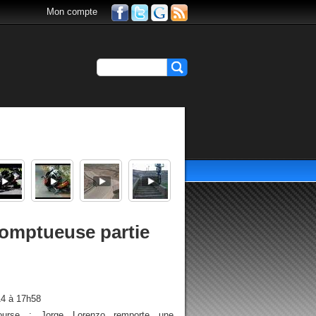
Mon compte
omptueuse partie
14 à 17h58
urse : Jorge Lorenzo remporte une