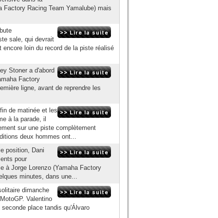
a Factory Racing Team Yamalube) mais
ébute
te sale, qui devrait
 encore loin du record de la piste réalisé
sey Stoner a d'abord
amaha Factory
emière ligne, avant de reprendre les
fin de matinée et les
 à la parade, il
rement sur une piste complètement
onditions deux hommes ont...
e position, Dani
ments pour
face à Jorge Lorenzo (Yamaha Factory
elques minutes, dans une...
solitaire dimanche
 MotoGP. Valentino
e seconde place tandis qu'Álvaro