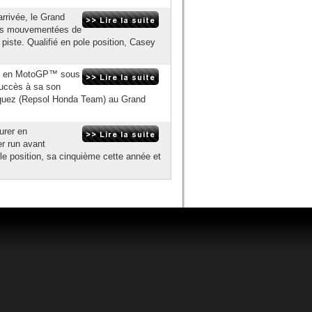
arrivée, le Grand
plus mouvementées de
piste. Qualifié en pole position, Casey
ire en MotoGP™ sous
 succès à sa son
árquez (Repsol Honda Team) au Grand
urer en
er run avant
le position, sa cinquième cette année et