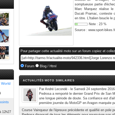
somptueuse partie d'éche
Marc Marquez réalise le
Ducati Pramac, conteste d
en titre. L'Italien boucle le 
Note :
23
%
Source :
www.sport-bikes.f
Pour partager cette actualité moto sur un forum copiez et collez
Forum
Blog / Html
ACTUALITÉS MOTO SIMILAIRES
 World
Par André Lecondé - le Samedi 24 septembre 2016 |
9
Pedrosa a remporté le dernier Grand Prix de San Ma
une longue période de doute. Sa confiance est d'ail
points
première journée du MotoGP en Aragon marquée par 
Course Vainqueur de l'épreuve précédente et qualifié en pole po
à 12h27
Pedrosa disposait de tous les éléments pour poursuivre son of