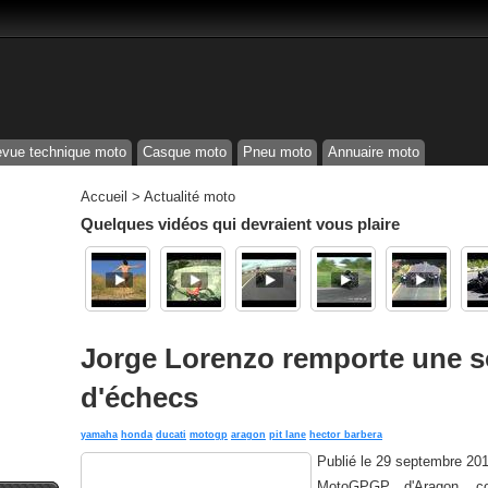
vue technique moto
Casque moto
Pneu moto
Annuaire moto
Accueil
>
Actualité moto
Quelques vidéos qui devraient vous plaire
Jorge Lorenzo remporte une s
d'échecs
yamaha
honda
ducati
motogp
aragon
pit lane
hector barbera
Publié le
29 septembre 20
MotoGPGP d'Aragon, co