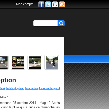
Mon compte
eption
foret
davide giugliano
leon haslam
lucas mahias
geoff
 14h27
imanche 05 octobre 2014 | réagir ? Après
c'est la pluie qui a rincé ce dimanche les