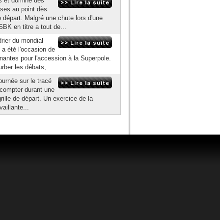
s et dominé dès
ses au point dès
 de départ. Malgré une chute lors d'une
BK en titre a tout de...
drier du mondial
a été l'occasion de
inantes pour l'accession à la Superpole.
ber les débats,...
ournée sur le tracé
 compter durant une
rille de départ. Un exercice de la
aillante...