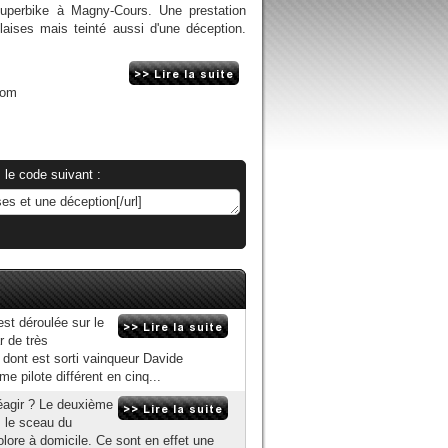
uperbike à Magny-Cours. Une prestation
aises mais teinté aussi d'une déception.
com
 le code suivant :
est déroulée sur le
r de très
 dont est sorti vainqueur Davide
e pilote différent en cinq...
éagir ? Le deuxième
 le sceau du
olore à domicile. Ce sont en effet une