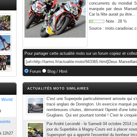
concurrents du mondial S
marquée par deux Marseill
Car la fête aurait pu être...
Note :
28
%
Source :
moto.caradisiac.
Pour partager cette actualité moto sur un forum copiez et collez
Forum
Blog / Html
ACTUALITÉS MOTO SIMILAIRES
C'est une Superpole particulièrement arrosée qui s'
 World
tracé anglais de Donington. Un exercice marqué pa
nombreuses chutes, démontrant l'âpreté d'une lutte
9
Giugliano. Qui est pourtant tombé ! C'est le cinquièm
points
Par André Lecondé - le Samedi 04 octobre 2014 | r
jour du Superbike à Magny-Cours est à placer sous
à 12h27
Supersport qui a apporté l'essentiel du bonheur tric