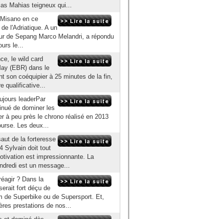
as Mahias teigneux qui...
e Misano en ce
de l'Adriatique. A un
ueur de Sepang Marco Melandri, a répondu
urs le...
ce, le wild card
May (EBR) dans le
t son coéquipier à 25 minutes de la fin,
 qualificative...
oujours leaderPar
inué de dominer les
r à peu près le chrono réalisé en 2013
urse. Les deux...
aut de la forteresse
 Sylvain doit tout
otivation est impressionnante. La
ndredi est un message...
réagir ? Dans la
erait fort déçu de
m de Superbike ou de Supersport. Et,
ères prestations de nos...