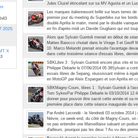
Jules Cluzel étincelant sur sa MV Agusta et un Luc
es
Les marques italiennesont brillé sur leurs terres d
premier jour du meeting du Superbike sur les bords 
1h43
doublé Aprilia le matin, mené par le double vainq
7 2025
en fin d'après-midi un Davide Giugliano qui est toujo
Alors que Sylvain Guintoli menait en début de séan
Matteo Baiocco chutait dans le Virage 3 et Geoff 
10. Marco Melandri prenait ensuite l'avantage devan
 MT X
dans cette troisième séance d'essais libres, dernière
53
SBKLibre 3 : Sylvain Guintoli encore plus vite et t
Philippe Debarle le 07/06/2014 05:38Sylvain a cont
essais libres de Sepang, réussissant même à égale
en MotoGP par Aleix Espargaro et son Aprilia en co
SBKMagny-Cours, libres 1 : Sylvain Guintoli à l'ass
Tom SykesPar Philippe Debarle le 03/10/2014 12:44
donner pour pouvoir être sacré cette année et sa m
première place dans cette séance inaugurale du ve
Par André Lecondé - le Vendredi 03 octobre 2014 | 
Nièvre, ce week-end, du côté de Magny-Cours, on s
ne pas entendre une Marseillaise saluant un podiu
d'ailleurs, pourquoi pas les deux ? Au vu des premi