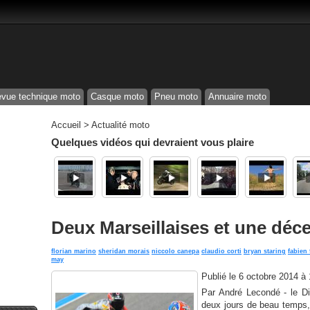
vue technique moto
Casque moto
Pneu moto
Annuaire moto
Accueil
>
Actualité moto
Quelques vidéos qui devraient vous plaire
Deux Marseillaises et une déc
florian marino
sheridan morais
niccolo canepa
claudio corti
bryan staring
fabien 
may
Publié le
6 octobre 2014 à
Par André Lecondé - le D
deux jours de beau temps, 