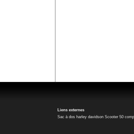
Liens externes
Sac à dos harley davidson
Scooter 50
comp