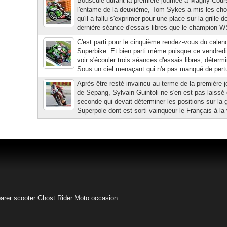
Bousculé durant la première journée à Magny-Cour
l'entame de la deuxième, Tom Sykes a mis les cho
qu'il a fallu s'exprimer pour une place sur la grille
dernière séance d'essais libres que le champion WS
C'est parti pour le cinquième rendez-vous du calen
Superbike. Et bien parti même puisque ce vendredi 
voir s'écouler trois séances d'essais libres, déterm
Sous un ciel menaçant qui n'a pas manqué de pertur
Après être resté invaincu au terme de la première j
de Sepang, Sylvain Guintoli ne s'en est pas laissé
seconde qui devait déterminer les positions sur la g
Superpole dont est sorti vainqueur le Français à la v
arer scooter
Ghost Rider
Moto occasion