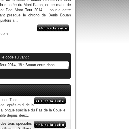
 la montée du Mont-Faron, en ce matin de
ark Dog Moto Tour 2014. Il boucle cette
alant presque le chrono de Denis Bouan
u'alors à...
n.com
 le code suivant :
ulien Toniutti
ns l'après-midi de la
a longue spéciale du Pas de la Couelle.
ble depuis deux...
es trois spéciales
 Brive-la-Gaillarde