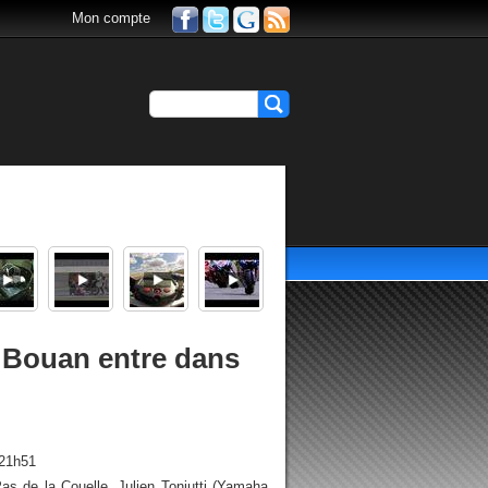
Mon compte
: Bouan entre dans
 21h51
as de la Couelle, Julien Toniutti (Yamaha