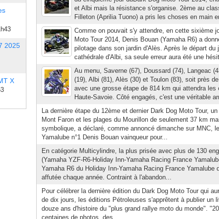
et Albi mais la résistance s'organise. 2ème au cla
es
Filleton (Aprilia Tuono) a pris les choses en main e
1h43
Comme on pouvait s'y attendre, en cette sixième 
Moto Tour 2014, Denis Bouan (Yamaha R6) a donn
7 2025
pilotage dans son jardin d'Alès. Après le départ du 
cathédrale d'Albi, sa seule erreur aura été une hésit
Au menu, Saverne (67), Doussard (74), Langeac (43)
(19), Albi (81), Alès (30) et Toulon (83), soit près 
 MT X
avec une grosse étape de 814 km qui attendra les co
53
Haute-Savoie. Côté engagés, c'est une véritable 
La dernière étape du 12ème et dernier Dark Dog Moto Tour, un al
Mont Faron et les plages du Mourillon de seulement 37 km mai
symbolique, a déclaré, comme annoncé dimanche sur MNC, le
Yamalube n°1 Denis Bouan vainqueur pour...
En catégorie Multicylindre, la plus prisée avec plus de 130 e
(Yamaha YZF-R6-Holiday Inn-Yamaha Racing France Yamalube
Yamaha R6 du Holiday Inn-Yamaha Racing France Yamalube doi
affutée chaque année. Contraint à l'abandon...
Pour célébrer la dernière édition du Dark Dog Moto Tour qui au
de dix jours, les éditions Pétroleuses s'apprêtent à publier un li
douze ans d'histoire du "plus grand rallye moto du monde". "20
centaines de photos, des...