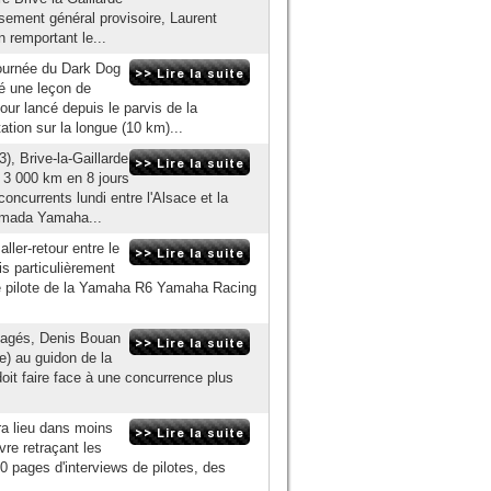
ssement général provisoire, Laurent
n remportant le...
journée du Dark Dog
é une leçon de
jour lancé depuis le parvis de la
ation sur la longue (10 km)...
, Brive-la-Gaillarde
de 3 000 km en 8 jours
ncurrents lundi entre l'Alsace et la
armada Yamaha...
ler-retour entre le
s particulièrement
 pilote de la Yamaha R6 Yamaha Racing
ngagés, Denis Bouan
) au guidon de la
t faire face à une concurrence plus
ra lieu dans moins
vre retraçant les
0 pages d'interviews de pilotes, des