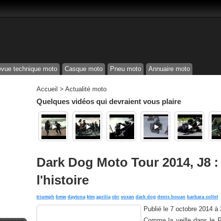
vue technique moto
Casque moto
Pneu moto
Annuaire moto
Accueil
>
Actualité moto
Quelques vidéos qui devraient vous plaire
Dark Dog Moto Tour 2014, J8 
l'histoire
triumph
bmw
daytona
ktm
aprilia
cbr
voxan
dark dog
denis bouan
barbara collet
Publié le
7 octobre 2014 à
Comme la veille dans le P