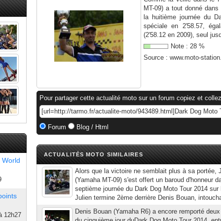
MT-09) a tout donné dans
la huitième journée du D
spéciale en 2'58.57, ég
(2'58.12 en 2009), seul jusq
Note :
28
%
Source :
www.moto-statio
Pour partager cette actualité moto sur un forum copiez et collez
Forum
Blog / Html
ACTUALITÉS MOTO SIMILAIRES
 World
Alors que la victoire ne semblait plus à sa portée, J
9
(Yamaha MT-09) s'est offert un baroud d'honneur da
septième journée du Dark Dog Moto Tour 2014 sur l
points
Julien termine 2ème derrière Denis Bouan, intoucha
Denis Bouan (Yamaha R6) a encore remporté deux d
à 12h27
du cinquième jour duDark Dog Moto Tour 2014, entre