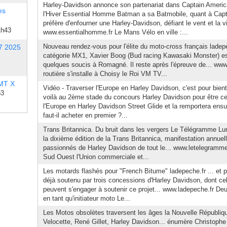
Harley-Davidson annonce son partenariat dans Captain Americ
es
l'Hiver Essential Homme Batman a sa Batmobile, quant à Capta
préfère d'enfourner une Harley-Davidson, défiant le vent et la 
1h43
www.essentialhomme.fr Le Mans Vélo en ville :...
Nouveau rendez-vous pour l'élite du moto-cross français ladep
7 2025
catégorie MX1, Xavier Boog (Bud racing Kawasaki Monster) es
quelques soucis à Romagné. Il reste après l'épreuve de... www.
routière s'installe à Choisy le Roi VM TV...
 MT X
Vidéo - Traverser l'Europe en Harley Davidson, c'est pour bien
53
voilà au 2ème stade du concours Harley Davidson pour être cel
l'Europe en Harley Davidson Street Glide et la remportera ensu
faut-il acheter en premier ?...
Trans Britannica. Du bruit dans les vergers Le Télégramme Lun
la dixième édition de la Trans Britannica, manifestation annuel
passionnés de Harley Davidson de tout le... www.letelegramme.
Sud Ouest l'Union commerciale et...
Les motards flashés pour "French Bitume" ladepeche.fr ... et pr
déjà soutenu par trois concessions d'Harley Davidson, dont cel
peuvent s'engager à soutenir ce projet... www.ladepeche.fr 
en tant qu'initiateur moto Le...
Les Motos obsolètes traversent les âges la Nouvelle Républiq
Velocette, René Gillet, Harley Davidson... énumère Christophe