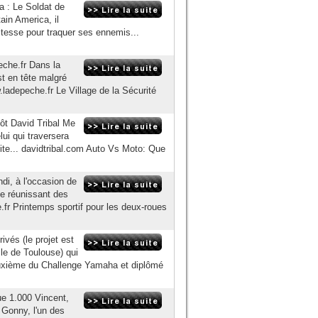
a : Le Soldat de
in America, il
vitesse pour traquer ses ennemis...
eche.fr Dans la
t en tête malgré
ladepeche.fr Le Village de la Sécurité
tôt David Tribal Me
ui qui traversera
ite... davidtribal.com Auto Vs Moto: Que
di, à l'occasion de
le réunissant des
fr Printemps sportif pour les deux-roues
ivés (le projet est
le de Toulouse) qui
Deuxième du Challenge Yamaha et diplômé
ue 1.000 Vincent,
 Gonny, l'un des