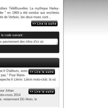
ollars TéléBruxelles La mythique Harley-
der " en 1969 a été vendue aux enchères
te de Verbois, les deux-roues sont...
 le code suivant :
fr D'ailleurs, avez-
 pas." Pour Marie-
epeche.fr Liévin: Liévin moto-club: là où
Pour Johan
moto-cross 2014
ine, notamment DG Moto, le