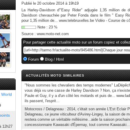
Publié le
20 octobre 2014 à 19h19
La Harley-Davidson d'"Easy Rider" adjugée 1,35 million de d
Davidson chevauchée par Peter Fonda dans le film " Easy Ri
pour 1,35 million de... www.telebruxelles.be Vidéo - Course de cô
Note :
23
%
Source :
www.moto-net.com
Pour partager cette actualité moto sur un forum copiez et collez
Forum
Blog / Html
ACTUALITÉS MOTO SIMILAIRES
"Nous sommes les chevaliers des temps modernes" LaDépêche.
vous déjà vu une casse de Harley Davidson ? Non, ça n'existe
 World
Paule et Guy, il y a d'un côté les motards et puis de... www.lad
ils passent, l'esprit...
9
Motocross / Delagneau : 2014, c'était son année L'Est Eclair 
Delagneau, ce jeune viticulteur d'Avirey-Lingey, la saison de 
points
restera comme un véritable millésime...aide la saison procha
concessionnaire Kawasaki d'Épernay, tout comme Kawasaki...
à 12h27