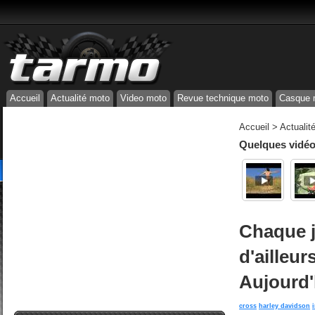
Accueil
Actualité moto
Video moto
Revue technique moto
Casque 
Accueil
>
Actualit
Quelques vidéos
Chaque j
d'ailleur
Aujourd'
cross
harley davidson