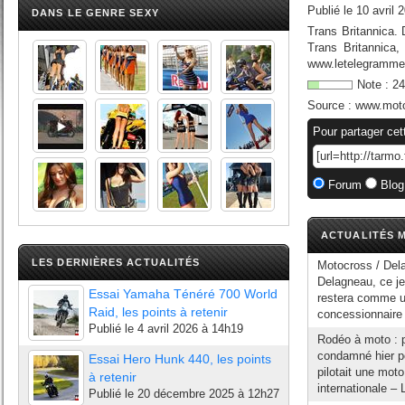
Publié le
10 avril 
DANS LE GENRE SEXY
Trans Britannica. 
Trans Britannica,
www.letelegramme.f
Note :
24
Source :
www.moto
Pour partager cet
Forum
Blog
ACTUALITÉS M
LES DERNIÈRES ACTUALITÉS
Motocross / Dela
Delagneau, ce je
Essai Yamaha Ténéré 700 World
restera comme un
Raid, les points à retenir
concessionnaire
Publié le
4 avril 2026 à 14h19
Rodéo à moto : p
condamné hier pou
Essai Hero Hunk 440, les points
pilotait une mot
à retenir
internationale – L'
Publié le
20 décembre 2025 à 12h27