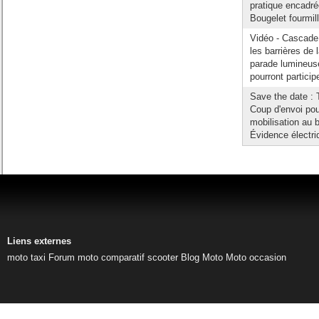
pratique encadré
Bougelet fourmill
Vidéo - Cascade 
les barrières de
parade lumineuse
pourront particip
Save the date : T
Coup d'envoi pou
mobilisation au b
Évidence électri
Liens externes
moto taxi
Forum moto
comparatif scooter
Blog Moto
Moto occasion