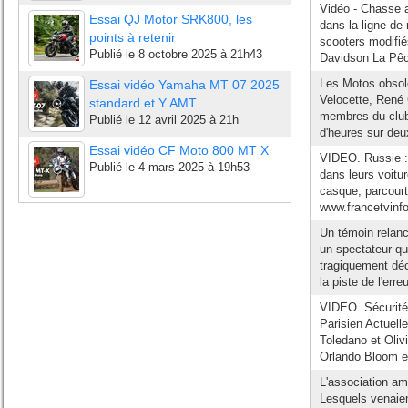
Vidéo - Chasse 
Essai QJ Motor SRK800, les
dans la ligne de 
points à retenir
scooters modifié
Publié le
8 octobre 2025 à 21h43
Davidson La Pêch
Les Motos obsolè
Essai vidéo Yamaha MT 07 2025
Velocette, René 
standard et Y AMT
membres du club
Publié le
12 avril 2025 à 21h
d'heures sur deu
Essai vidéo CF Moto 800 MT X
VIDEO. Russie : 
Publié le
4 mars 2025 à 19h53
dans leurs voitu
casque, parcourt 
www.francetvinfo.
Un témoin relanc
un spectateur qu
tragiquement décé
la piste de l'erre
VIDEO. Sécurité 
Parisien Actuell
Toledano et Oliv
Orlando Bloom e
L'association am
Lesquels venaient