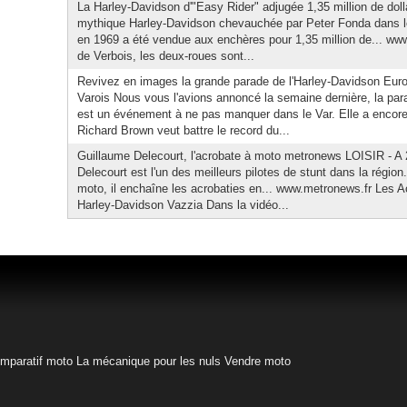
La Harley-Davidson d'"Easy Rider" adjugée 1,35 million de doll
mythique Harley-Davidson chevauchée par Peter Fonda dans le
en 1969 a été vendue aux enchères pour 1,35 million de... www
de Verbois, les deux-roues sont...
Revivez en images la grande parade de l'Harley-Davidson Euro
Varois Nous vous l'avions annoncé la semaine dernière, la pa
est un événement à ne pas manquer dans le Var. Elle a encore 
Richard Brown veut battre le record du...
Guillaume Delecourt, l'acrobate à moto metronews LOISIR - A
Delecourt est l'un des meilleurs pilotes de stunt dans la régio
moto, il enchaîne les acrobaties en... www.metronews.fr Les 
Harley-Davidson Vazzia Dans la vidéo...
mparatif moto
La mécanique pour les nuls
Vendre moto