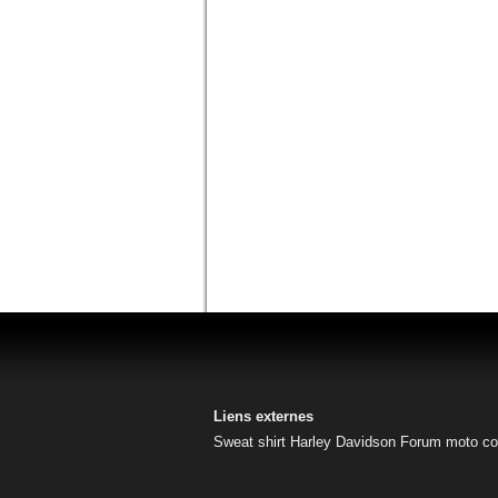
Liens externes
Sweat shirt Harley Davidson
Forum moto
co