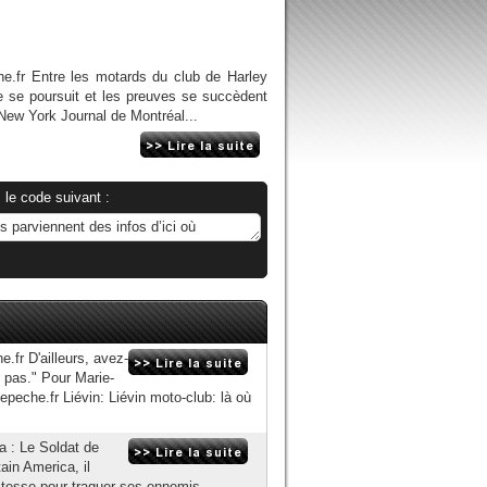
.fr Entre les motards du club de Harley
le se poursuit et les preuves se succèdent
New York Journal de Montréal...
 le code suivant :
fr D'ailleurs, avez-
 pas." Pour Marie-
epeche.fr Liévin: Liévin moto-club: là où
a : Le Soldat de
in America, il
vitesse pour traquer ses ennemis...