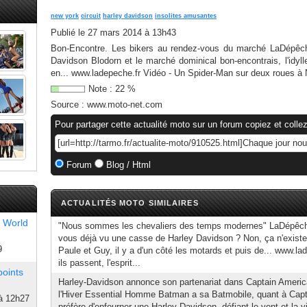
new york
circuit
harley davidson
insolites amusantes
Publié le
27 mars 2014 à 13h43
Bon-Encontre. Les bikers au rendez-vous du marché LaDépêche
Davidson Blodorn et le marché dominical bon-encontrais, l'idyl
en... www.ladepeche.fr Vidéo - Un Spider-Man sur deux roues à 
Note :
22
%
Source :
www.moto-net.com
Pour partager cette actualité moto sur un forum copiez et collez
Forum
Blog / Html
ACTUALITÉS MOTO SIMILAIRES
 World
"Nous sommes les chevaliers des temps modernes" LaDépêche.
vous déjà vu une casse de Harley Davidson ? Non, ça n'existe
9
Paule et Guy, il y a d'un côté les motards et puis de... www.lad
ils passent, l'esprit...
points
Harley-Davidson annonce son partenariat dans Captain Americ
l'Hiver Essential Homme Batman a sa Batmobile, quant à Capta
à 12h27
préfère d'enfourner une Harley-Davidson, défiant le vent et la 