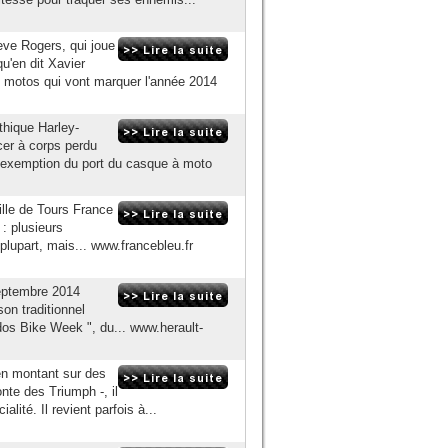
eve Rogers, qui joue
qu'en dit Xavier
4 motos qui vont marquer l'année 2014
thique Harley-
cer à corps perdu
 d'exemption du port du casque à moto
lle de Tours France
: plusieurs
lupart, mais... www.francebleu.fr
eptembre 2014
on traditionnel
s Bike Week ", du... www.herault-
en montant sur des
te des Triumph -, il
lité. Il revient parfois à...