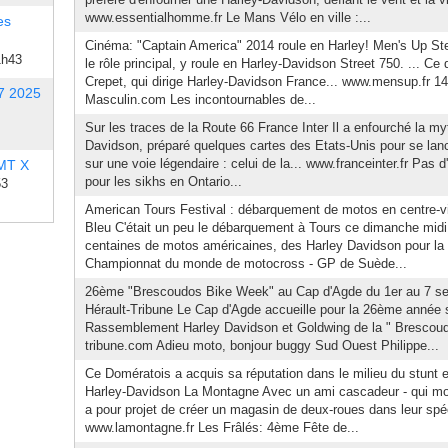
www.essentialhomme.fr Le Mans Vélo en ville :...
es
Cinéma: "Captain America" 2014 roule en Harley! Men's Up St
1h43
le rôle principal, y roule en Harley-Davidson Street 750. ... Ce 
Crepet, qui dirige Harley-Davidson France... www.mensup.fr 1
7 2025
Masculin.com Les incontournables de...
Sur les traces de la Route 66 France Inter Il a enfourché la my
Davidson, préparé quelques cartes des Etats-Unis pour se lan
sur une voie légendaire : celui de la... www.franceinter.fr Pas
 MT X
pour les sikhs en Ontario...
53
American Tours Festival : débarquement de motos en centre-vi
Bleu C'était un peu le débarquement à Tours ce dimanche midi 
centaines de motos américaines, des Harley Davidson pour la p
Championnat du monde de motocross - GP de Suède...
26ème "Brescoudos Bike Week" au Cap d'Agde du 1er au 7 s
Hérault-Tribune Le Cap d'Agde accueille pour la 26ème année s
Rassemblement Harley Davidson et Goldwing de la " Brescoudo
tribune.com Adieu moto, bonjour buggy Sud Ouest Philippe...
Ce Domératois a acquis sa réputation dans le milieu du stunt 
Harley-Davidson La Montagne Avec un ami cascadeur - qui mon
a pour projet de créer un magasin de deux-roues dans leur spécia
www.lamontagne.fr Les Frâlés: 4ème Fête de...