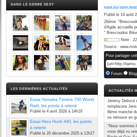
DANS LE GENRE SEXY
grand prix
harley davi
Publié le
14 août 
26ème "Brescoudo
d'Agde accueille 
" Brescoudos Bike
Note :
22
Source :
www.moto
Pour partager cet
Forum
Blog
LES DERNIÈRES ACTUALITÉS
ACTUALITÉS M
Essai Yamaha Ténéré 700 World
Jérémy Delincé 
Raid, les points à retenir
remplacera Jens
Publié le
4 avril 2026 à 14h19
8ème manche du c
se retrouve en g
Essai Hero Hunk 440, les points
"Nous sommes le
à retenir
vous déjà vu une
Publié le
20 décembre 2025 à 12h27
Paule et Guy, il 