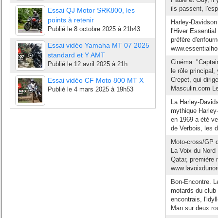
ils passent, l'espr
Essai QJ Motor SRK800, les
points à retenir
Harley-Davidson 
Publié le
8 octobre 2025 à 21h43
l'Hiver Essentia
préfère d'enfourn
Essai vidéo Yamaha MT 07 2025
www.essentialhom
standard et Y AMT
Cinéma: "Captain
Publié le
12 avril 2025 à 21h
le rôle principal
Crepet, qui diri
Essai vidéo CF Moto 800 MT X
Masculin.com Le
Publié le
4 mars 2025 à 19h53
La Harley-Davids
mythique Harley
en 1969 a été ve
de Verbois, les 
Moto-cross/GP d
La Voix du Nord
Qatar, première 
www.lavoixdunord
Bon-Encontre. L
motards du club 
encontrais, l'id
Man sur deux rou