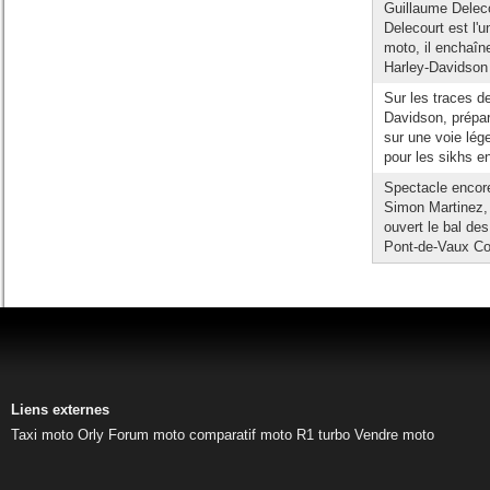
Guillaume Deleco
Delecourt est l'u
moto, il enchaîn
Harley-Davidson 
Sur les traces d
Davidson, prépar
sur une voie lég
pour les sikhs en
Spectacle encore
Simon Martinez,
ouvert le bal de
Pont-de-Vaux Cou
Liens externes
Taxi moto Orly
Forum moto
comparatif moto
R1 turbo
Vendre moto