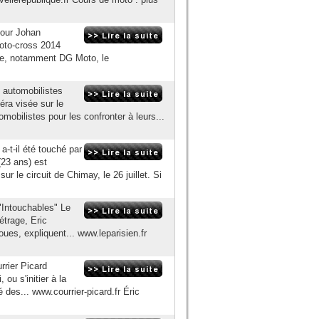
Pour Johan
moto-cross 2014
ine, notamment DG Moto, le
s automobilistes
ra visée sur le
omobilistes pour les confronter à leurs...
-t-il été touché par
(23 ans) est
r le circuit de Chimay, le 26 juillet. Si
'"Intouchables" Le
étrage, Eric
ues, expliquent... www.leparisien.fr
rrier Picard
ou s'initier à la
des... www.courrier-picard.fr Éric