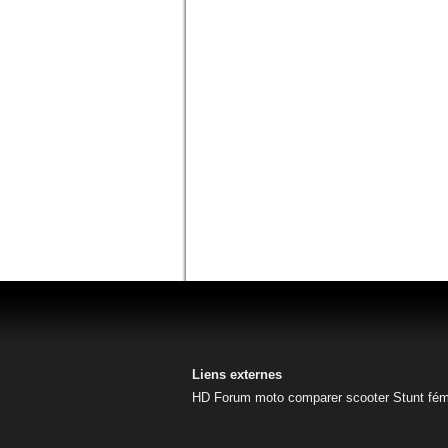
Liens externes
HD
Forum moto
comparer scooter
Stunt fém