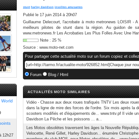
stunt
harley davidson
insolites amusantes
Publié le
17 juin 2014 à 20h07
Guillaume Delecourt, l'acrobate à moto metronews LOISIR - A 
meilleurs pilotes de stunt dans la région. Au guidon de sa
www.metronews.fr Les Acrobaties Les Plus Folles Avec Une Harl
Note :
25
%
Source :
www.moto-net.com
Pour partager cette actualité moto sur un forum copiez et collez
Forum
Blog / Html
ACTUALITÉS MOTO SIMILAIRES
 World
Vidéo - Chasse aux deux roues trafiqués TNTV Les deux roues
dans la ligne de mire des forces de l'ordre. Six mois après la d
9
scooters modifiés et d'équipements de... www.tntv.pf Il vide u
Davidson La Pêche et les poissons ... a...
points
Les Motos obsolètes traversent les âges la Nouvelle Républiq
Velocette, René Gillet, Harley Davidson... énumère Christophe
à 12h27
membres du club MOS, pour Motos obsolètes de... www.lanouve