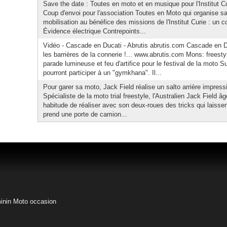
Save the date : Toutes en moto et en musique pour l'Institut Cur
Coup d'envoi pour l'association Toutes en Moto qui organise s
mobilisation au bénéfice des missions de l'Institut Curie : un co
Évidence électrique Contrepoints...
Vidéo - Cascade en Ducati - Abrutis abrutis.com Cascade en D
les barrières de la connerie !... www.abrutis.com Mons: freest
parade lumineuse et feu d'artifice pour le festival de la moto
pourront participer à un "gymkhana". Il...
Pour garer sa moto, Jack Field réalise un salto arrière impres
Spécialiste de la moto trial freestyle, l'Australien Jack Field â
habitude de réaliser avec son deux-roues des tricks qui laiss
prend une porte de camion...
inin
Moto occasion