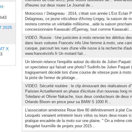
d'heures sur deux roues Le Journal de...
es
Motocross / Delagneau : 2014, c'était son année L'Est Eclair 
1h43
Delagneau, ce jeune viticulteur d'Avirey-Lingey, la saison de 
restera comme un véritable millésime...aide la saison procha
7 2025
concessionnaire Kawasaki d'Épernay, tout comme Kawasaki...
VIDEO. Russie : Une justicière à moto renvoie les détritus de
dans leurs voitures Francetv info Une femme à moto, une camé
casque, parcourt les rues d'une ville russe à la recherche d'aut
 MT X
www.francetvinfo.fr Un motard fait...
53
Un témoin relance l'enquête autour du décès de Julien Paquet: a
un spectateur qui faisait une photo? Sudinfo.be Julien Paquet 
tragiquement décédé lors d'une course de vitesse pure à moto su
la piste de l'erreur de pilotage...
VIDEO. Sécurité routière : le clip émouvant des réalisateurs d
Parisien Actuellement en phase d'écriture d'un nouveau long m
Toledano et Olivier Nakache, tous deux conducteurs de deux ro
Orlando Bloom en pince pour sa BMW S 1000 R...
L'association amiénoise Roue libre 80 définitivement à plat Cou
Lesquels venaient entretenir leurs vélos ou leurs deux-roues ici, 
pratique encadrée de la moto sur une plaine. " On a même créé 
Bougelet fourmille de projets pour 2015...