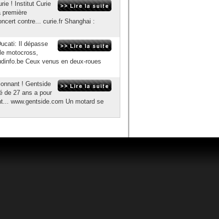
ie ! Institut Curie
a première
ncert contre... curie.fr Shanghai :
ucati: Il dépasse
yle motocross,
 Sudinfo.be Ceux venus en deux-roues
sionnant ! Gentside
gé de 27 ans a pour
ent... www.gentside.com Un motard se