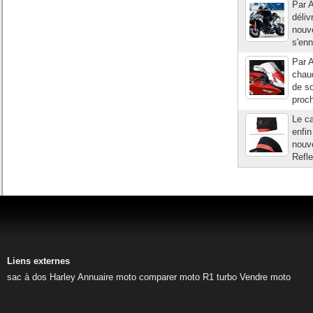
Par A
déliv
nouve
s'enn
Par A
chaud
de so
proc
Le ca
enfin
nouv
Refle
Liens externes
sac à dos Harley
Annuaire moto
comparer moto
R1 turbo
Vendre moto