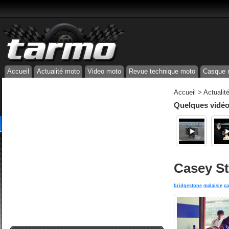
Accueil
Actualité moto
Video moto
Revue technique moto
Casque 
Accueil
>
Actualit
Quelques vidéos
Casey St
bridgestone
malaisie
ca