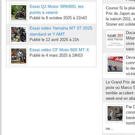
Essai QJ Motor SRK800, les
Course Si la plui
points à retenir
Prix du Japon a
Publié le
8 octobre 2025 à 21h43
la saison 2011, 
Stoner est solid
Essai vidéo Yamaha MT 07 2025
Ducat
standard et Y AMT
Milan
Publié le
12 avril 2025 à 21h
vivre
sans 
Essai vidéo CF Moto 800 MT X
Publié le
4 mars 2025 à 19h53
Deva
comm
le de
victo
Le Grand Prix de
piste où Marco Si
terrible acciden
week-end en alla
Par D
const
basée
nomb
ne...