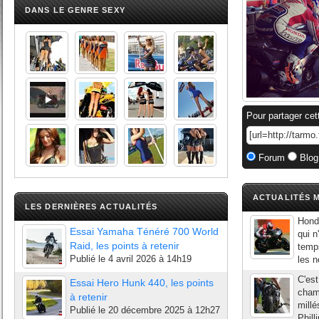
DANS LE GENRE SEXY
Pour partager cet
Forum
Blog
ACTUALITÉS M
LES DERNIÈRES ACTUALITÉS
Honda
Essai Yamaha Ténéré 700 World
qui n
Raid, les points à retenir
temps
Publié le
4 avril 2026 à 14h19
les n
C'est
Essai Hero Hunk 440, les points
cham
à retenir
millé
Publié le
20 décembre 2025 à 12h27
Phill