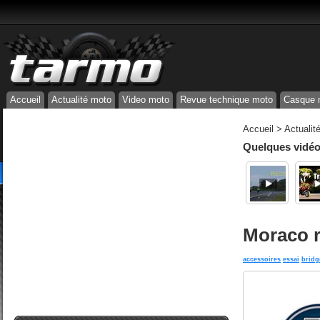
Accueil
Actualité moto
Video moto
Revue technique moto
Casque 
Accueil
>
Actualit
Quelques vidéos
Moraco r
accessoires
essai
bridg