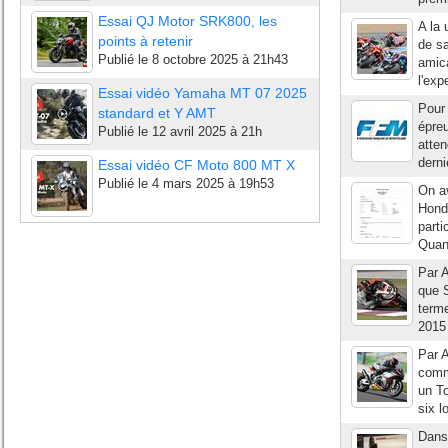
Essai QJ Motor SRK800, les
A la 
points à retenir
de sa
Publié le
8 octobre 2025 à 21h43
amic
l'exp
Essai vidéo Yamaha MT 07 2025
Pour 
standard et Y AMT
épreu
Publié le
12 avril 2025 à 21h
atten
derni
Essai vidéo CF Moto 800 MT X
Publié le
4 mars 2025 à 19h53
On av
Honda
parti
Quan
Par A
que S
terme
2015
Par 
comm
un To
six l
Dans