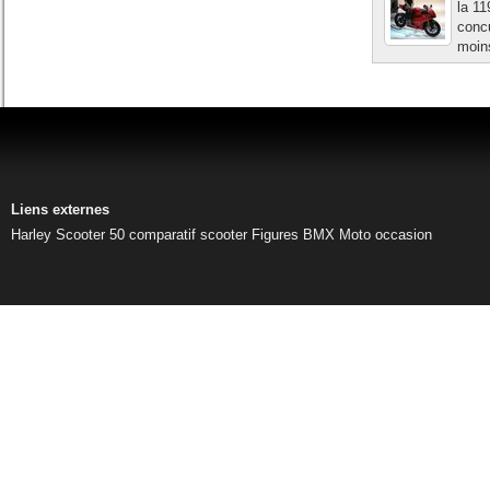
la 11
concu
moins
Liens externes
Harley
Scooter 50
comparatif scooter
Figures BMX
Moto occasion