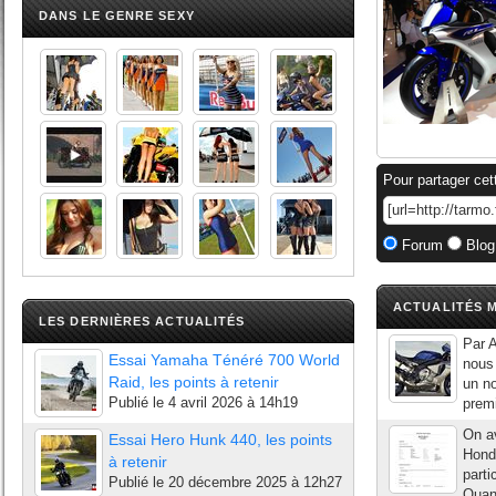
DANS LE GENRE SEXY
Pour partager cet
Forum
Blog
ACTUALITÉS M
LES DERNIÈRES ACTUALITÉS
Par 
Essai Yamaha Ténéré 700 World
nous 
Raid, les points à retenir
un no
Publié le
4 avril 2026 à 14h19
premi
On av
Essai Hero Hunk 440, les points
Honda
à retenir
parti
Publié le
20 décembre 2025 à 12h27
Quan