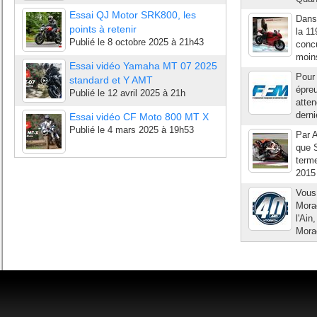
Essai QJ Motor SRK800, les
Dans
points à retenir
la 11
Publié le
8 octobre 2025 à 21h43
concu
moins
Essai vidéo Yamaha MT 07 2025
Pour 
standard et Y AMT
épreu
Publié le
12 avril 2025 à 21h
atten
derni
Essai vidéo CF Moto 800 MT X
Publié le
4 mars 2025 à 19h53
Par A
que S
terme
2015
Vous
Mora
l'Ain
Mora