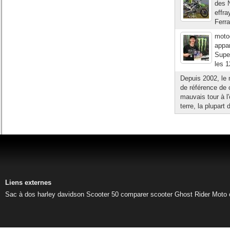
des N
effra
Ferra
motoc
appar
Super
les 1
Depuis 2002, le 
de référence de 
mauvais tour à l
terre, la plupart
Liens externes
Sac à dos harley davidson
Scooter 50
comparer scooter
Ghost Rider
Moto 