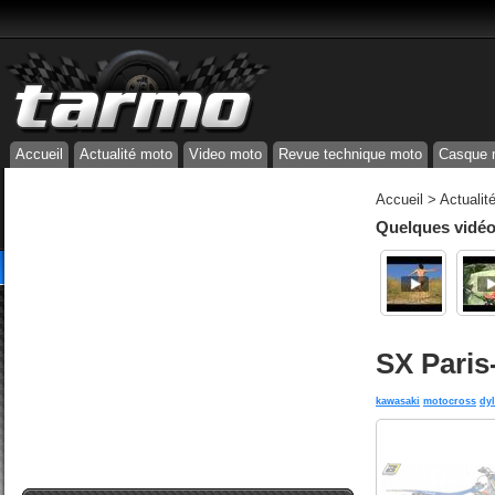
Accueil
Actualité moto
Video moto
Revue technique moto
Casque 
Accueil
>
Actualit
Quelques vidéos
SX Paris-
kawasaki
motocross
dyl