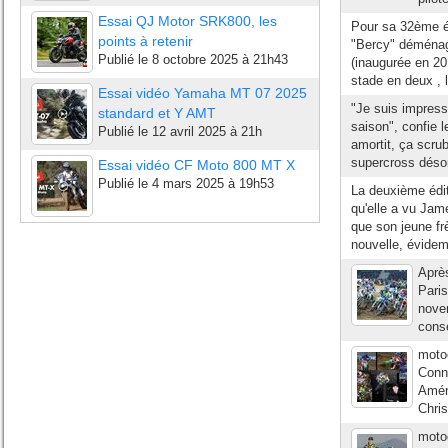
Essai QJ Motor SRK800, les
Pour sa 32ème éd
points à retenir
"Bercy" déménage
Publié le
8 octobre 2025 à 21h43
(inaugurée en 20
stade en deux , l
Essai vidéo Yamaha MT 07 2025
"Je suis impress
standard et Y AMT
saison", confie l
Publié le
12 avril 2025 à 21h
amortit, ça scru
supercross désor
Essai vidéo CF Moto 800 MT X
Publié le
4 mars 2025 à 19h53
La deuxième édit
qu'elle a vu Jam
que son jeune fr
nouvelle, évidem
Aprè
Paris
nove
consé
moto
Conne
Améri
Chris
moto