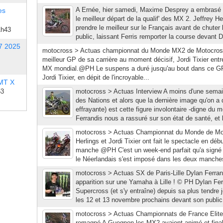
A Ernée, hier samedi, Maxime Desprey a embrasé l
es
le meilleur départ de la qualif' des MX 2. Jeffrey H
prendre le meilleur sur le Français avant de chute
1h43
public, laissant Ferris remporter la course devant D
7 2025
motocross > Actuas championnat du Monde MX2 de Motocros
meilleur GP de sa carrière au moment décisif, Jordi Tixier entre
MX mondial.@PH Le suspens a duré jusqu'au bout dans ce GP
Jordi Tixier, en dépit de l'incroyable...
 MT X
53
motocross > Actuas Interview A moins d'une sema
des Nations et alors que la dernière image qu'on a d
effrayante) est cette figure involontaire -digne du
Ferrandis nous a rassuré sur son état de santé, et b
motocross > Actuas Championnat du Monde de Mo
Herlings et Jordi Tixier ont fait le spectacle en dé
manche @PH C'est un week-end parfait qu'a signé 
le Néerlandais s'est imposé dans les deux manche
motocross > Actuas SX de Paris-Lille Dylan Ferran
apparition sur une Yamaha à Lille ! © PH Dylan Fer
Supercross (et s'y entraîne) depuis sa plus tendre j
les 12 et 13 novembre prochains devant son public, à
motocross > Actuas Championnats de France Elite
romagné A Guegnon les MX2 avaient animé et fina