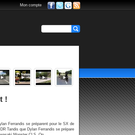
Mon compte
t !
ylan Ferrandis se préparent pour le SX de
© DR Tandis que Dylan Ferrandis se prépare
Kawasaki Monster CLS. On...