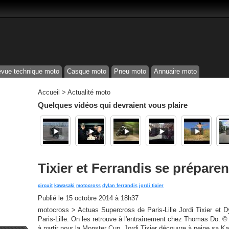
vue technique moto
Casque moto
Pneu moto
Annuaire moto
Accueil
>
Actualité moto
Quelques vidéos qui devraient vous plaire
Tixier et Ferrandis se préparen
circuit
kawasaki
motocross
dylan ferrandis
jordi tixier
Publié le
15 octobre 2014 à 18h37
motocross > Actuas Supercross de Paris-Lille Jordi Tixier et D
Paris-Lille. On les retrouve à l'entraînement chez Thomas Do. 
à partir pour la Monster Cup, Jordi Tixier découvre à peine sa 