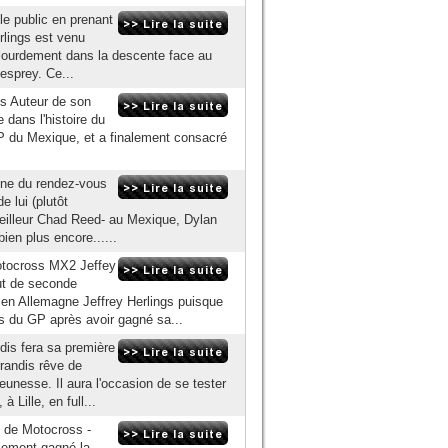
e public en prenant
erlings est venu
r lourdement dans la descente face au
esprey. Ce...
s Auteur de son
 dans l'histoire du
 du Mexique, et a finalement consacré
ine du rendez-vous
e lui (plutôt
 meilleur Chad Reed- au Mexique, Dylan
ien plus encore......
tocross MX2 Jeffey
but de seconde
en Allemagne Jeffrey Herlings puisque
s du GP après avoir gagné sa...
dis fera sa première
randis rêve de
eunesse. Il aura l'occasion de se tester
 Lille, en full...
 de Motocross -
lement gagné la