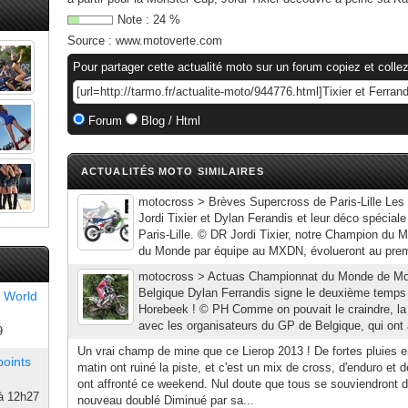
Note :
24
%
Source :
www.motoverte.com
Pour partager cette actualité moto sur un forum copiez et collez
Forum
Blog / Html
ACTUALITÉS MOTO SIMILAIRES
motocross > Brèves Supercross de Paris-Lille Le
Jordi Tixier et Dylan Ferandis et leur déco spécial
Paris-Lille. © DR Jordi Tixier, notre Champion du
du Monde par équipe au MXDN, évolueront au premie
motocross > Actuas Championnat du Monde de Mo
Belgique Dylan Ferrandis signe le deuxième temps 
 World
Horebeek ! © PH Comme on pouvait le craindre, la
avec les organisateurs du GP de Belgique, qui ont a
9
Un vrai champ de mine que ce Lierop 2013 ! De fortes pluies e
points
matin ont ruiné la piste, et c'est un mix de cross, d'enduro et de
ont affronté ce weekend. Nul doute que tous se souviendront d
à 12h27
nouveau doublé Diminué par sa...