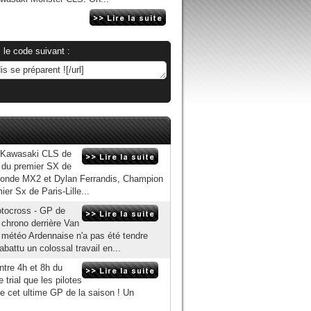
 le code suivant :
s Kawasaki CLS de
e du premier SX de
 Monde MX2 et Dylan Ferrandis, Champion
r Sx de Paris-Lille...
tocross - GP de
chrono derrière Van
 météo Ardennaise n'a pas été tendre
battu un colossal travail en...
ntre 4h et 8h du
 trial que les pilotes
e cet ultime GP de la saison ! Un