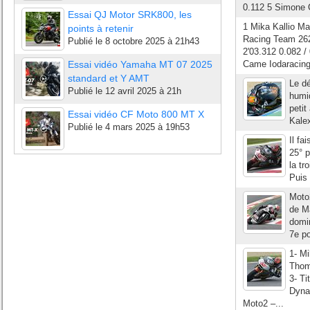
0.112 5 Simone C
Essai QJ Motor SRK800, les
1 Mika Kallio M
points à retenir
Racing Team 262
Publié le
8 octobre 2025 à 21h43
2'03.312 0.082 /
Essai vidéo Yamaha MT 07 2025
Came Iodaracing 
standard et Y AMT
Le dé
Publié le
12 avril 2025 à 21h
humid
petit
Essai vidéo CF Moto 800 MT X
Kale
Publié le
4 mars 2025 à 19h53
Il fa
25° p
la tr
Puis
Moto
de M
domi
7e po
1- M
Thom
3- T
Dyna
Moto2 –...