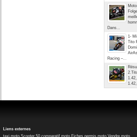
Moto2
Folg
meil
homm
Dans...
1- M
Tito
Domi
AirA
Racing –...
Résul
2.Ti
1.42
1.42
Liens externes
taxi moto
Scooter 50
comparatif moto
Fiches permis moto
Vendre moto