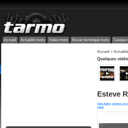
Accueil
Actualité moto
Video moto
Revue technique moto
Casque 
Accueil
>
Actualit
Quelques vidéos
Esteve 
mika kallio
simone cors
rabat