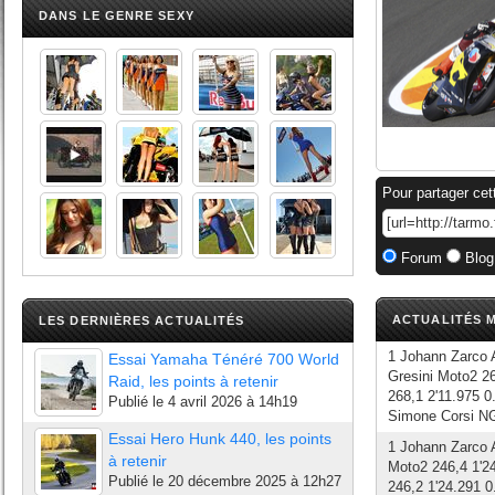
DANS LE GENRE SEXY
Pour partager cet
Forum
Blog
ACTUALITÉS M
LES DERNIÈRES ACTUALITÉS
1 Johann Zarco 
Essai Yamaha Ténéré 700 World
Gresini Moto2 2
Raid, les points à retenir
268,1 2'11.975 0
Publié le
4 avril 2026 à 14h19
Simone Corsi NG
Essai Hero Hunk 440, les points
1 Johann Zarco A
à retenir
Moto2 246,4 1'24
Publié le
20 décembre 2025 à 12h27
246,2 1'24.291 0