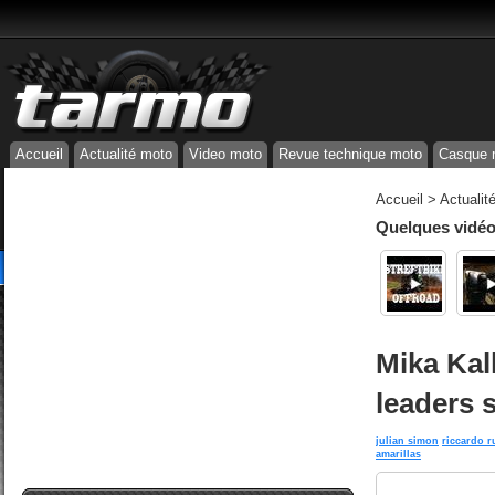
Accueil
Actualité moto
Video moto
Revue technique moto
Casque 
Accueil
>
Actualit
Quelques vidéos
Mika Kal
leaders 
julian simon
riccardo r
amarillas