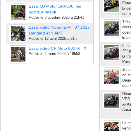
Estev
Essai QJ Motor SRK800, les
la de
points à retenir
est p
Publié le
8 octobre 2025 à 21h43
Très 
Essai vidéo Yamaha MT 07 2025
clas
coéqu
standard et Y AMT
le se
Publié le
12 avril 2025 à 21h
Il fa
Essai vidéo CF Moto 800 MT X
25° p
Publié le
4 mars 2025 à 19h53
la tr
Puis
Joha
en Mo
Derri
séanc
Résul
VDS 
AirA
Amar
–...
Le ch
vendr