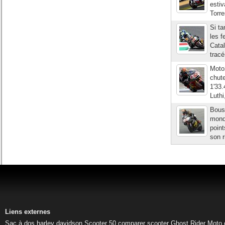
estiv
Torre
Si ta
les f
Catal
tracé
Moto2
chut
1'33
Luthi
Bousc
mondi
point
son r
Liens externes
Sac à dos harley davidson
Scooter 50
comparer scooter
Ghost Rider
Moto 