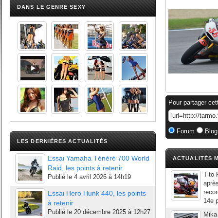
DANS LE GENRE SEXY
Pour partager cet
Forum
Blog
LES DERNIÈRES ACTUALITÉS
Essai Yamaha Ténéré 700 World
ACTUALITÉS M
Raid, les points à retenir
Tito 
Publié le
4 avril 2026 à 14h19
aprè
recor
Essai Hero Hunk 440, les points
14e p
à retenir
Publié le
20 décembre 2025 à 12h27
Mika 