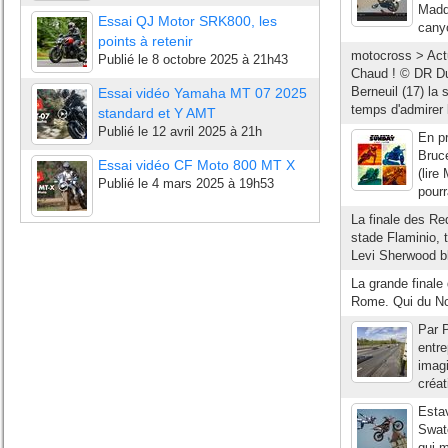
Madd
Essai QJ Motor SRK800, les
canyo
points à retenir
motocross > Actu
Publié le
8 octobre 2025 à 21h43
Chaud ! © DR Du 
Berneuil (17) la 
Essai vidéo Yamaha MT 07 2025
temps d'admirer 
standard et Y AMT
Publié le
12 avril 2025 à 21h
En pr
Bruce
Essai vidéo CF Moto 800 MT X
(lir
Publié le
4 mars 2025 à 19h53
pourr
La finale des Re
stade Flaminio, 
Levi Sherwood b
La grande finale
Rome. Qui du No
Par P
entre
imagi
créat
Estav
Swatc
qui m