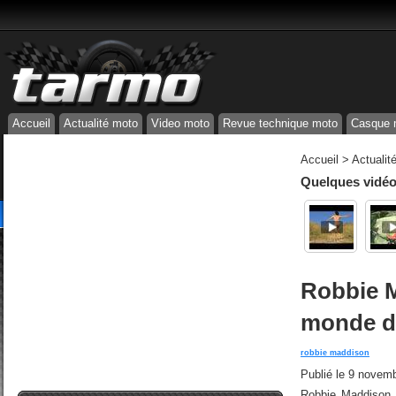
Accueil
Actualité moto
Video moto
Revue technique moto
Casque 
Accueil
>
Actualit
Quelques vidéos
Robbie M
monde d
robbie maddison
Publié le
9 novemb
Robbie Maddison,