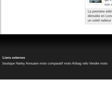
son a
La première édi
déroulée en Lorr
un soleil radieu
Liens externes
boutique Harley
Annuaire moto
comparatif moto
Airbag vélo
Vendre moto