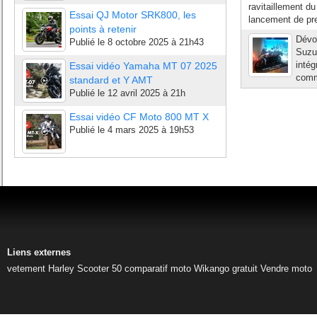
ravitaillement du
Essai QJ Motor SRK800, les
lancement de pre
points à retenir
Dévoi
Publié le
8 octobre 2025 à 21h43
Suzuk
intég
Essai vidéo Yamaha MT 07 2025
comme
standard et Y AMT
Publié le
12 avril 2025 à 21h
Essai vidéo CF Moto 800 MT X
Publié le
4 mars 2025 à 19h53
Liens externes
vetement Harley
Scooter 50
comparatif moto
Wikango gratuit
Vendre moto