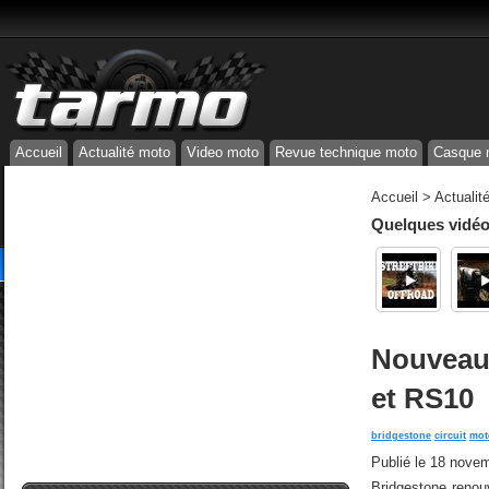
Accueil
Actualité moto
Video moto
Revue technique moto
Casque 
Accueil
>
Actualit
Quelques vidéos
Nouveau
et RS10
bridgestone
circuit
mot
Publié le
18 novem
Bridgestone renou