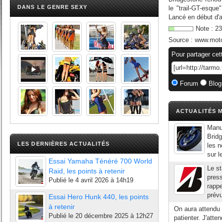
DANS LE GENRE SEXY
le "trail-GT-esqu
Lancé en début d'
Note :
23
Source :
www.moto
Pour partager cet
Forum
Blog
ACTUALITÉS M
Manuf
Bridg
LES DERNIÈRES ACTUALITÉS
les 
sur l
Essai Yamaha Ténéré 700 World
Le st
Raid, les points à retenir
press
Publié le
4 avril 2026 à 14h19
rappe
prévu
Essai Hero Hunk 440, les points
à retenir
On aura attendu 
Publié le
20 décembre 2025 à 12h27
patienter. J'att