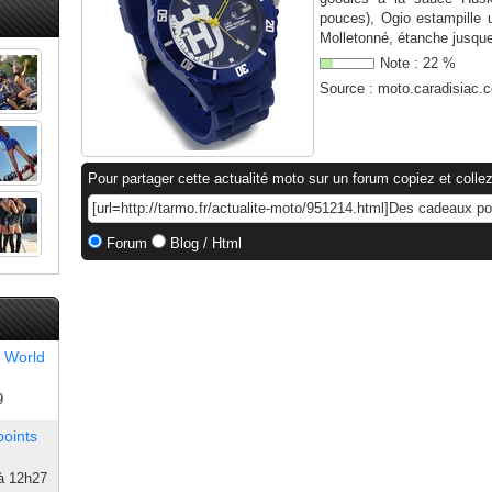
pouces), Ogio estampille
Molletonné, étanche jusque 
Note :
22
%
Source :
moto.caradisiac.
Pour partager cette actualité moto sur un forum copiez et collez
Forum
Blog / Html
 World
9
points
à 12h27