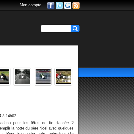
Mon compte
4 à 14h02
cadeau pour les fêtes de fin d'année ?
mplir la hotte du père Noël avec quelques
. Pour transporter votre ordinateur (15