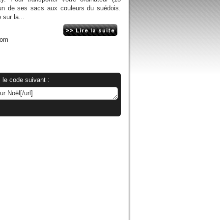
 un de ses sacs aux couleurs du suédois.
sur la...
com
 le code suivant :