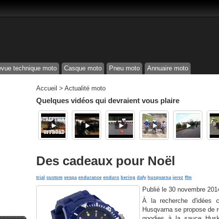
vue technique moto
Casque moto
Pneu moto
Annuaire moto
Accueil
>
Actualité moto
Quelques vidéos qui devraient vous plaire
Des cadeaux pour Noël
trial
custom
vespa
endurance
enduro
bering
dafy
husqvarna
jerez
ffm
Publié le
30 novembre 201
À la recherche d'idées 
Husqvarna se propose de re
goodies à la sauce Husky