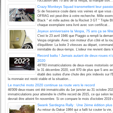
l'occasion des 75 ans de la Vespa, la marque sort...
Crazy Monkeys Squad transmettent leur passi
Si de l'essence coule dans vos veines et que vous 
OFRAG est peut-être à votre recherche. Mille exemp
Black " et mille autres de la Rocket 3 GT " Triple Bl
chaque exemplaire sera livré avec son certificat...
Joyeux anniversaire la Vespa, 75 ans ça se fête
C'est le 23 avril 1946 que Piaggio a rempli la dema
Vespa originale. Avec son moteur d'un côté et la ro
d'équilibrer. La boite 3 vitesses au départ, command
inimitable du deux-temps. L'odeur me revient dans l
Record battu ! Jamais autant de deux-roues n'o
2020
49'783 immatriculations de deux-roues motorisés ont 
le 31 décembre 2020, soit 970 de plus que 5 ans ava
établi des suites d'une chute des prix indexés sur l
la monnaie est resté stable et la situation...
Le marché moto 2020 continue sa route vers le record
46'009 deux-roues ont été immatriculés du 1er janvier au 31 octobre 202
immatriculations pour atteindre le chiffre record de 2015, ce qui selon l
devrait être atteint fin novembre. Si on compare le mois d'octobre 2019 e
Swank Sardegna Rally : Une 2ème édition plus f
Au retour du Dakar 1984 qui a failli lui couter la vie