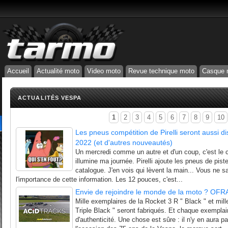
Accueil
Actualité moto
Video moto
Revue technique moto
Casque 
ACTUALITÉS VESPA
1
2
3
4
5
6
7
8
9
10
Les pneus compétition de Pirelli seront aussi 
2022 (et d'autres nouveautés)
Un mercredi comme un autre et d'un coup, c'est le
illumine ma journée. Pirelli ajoute les pneus de pis
catalogue. J'en vois qui lèvent la main... Vous ne 
l'importance de cette information. Les 12 pouces, c'est...
Envie de rejoindre le monde de la moto ? OFR
Mille exemplaires de la Rocket 3 R " Black " et mil
Triple Black " seront fabriqués. Et chaque exemplair
d'authenticité. Une chose est sûre : il n'y en aura p