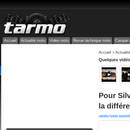
Accueil
Actualité moto
Video moto
Revue technique moto
Casque 
Accueil
>
Actualit
Quelques vidéos
Pour Silv
la différ
yamaha
honda
superbi