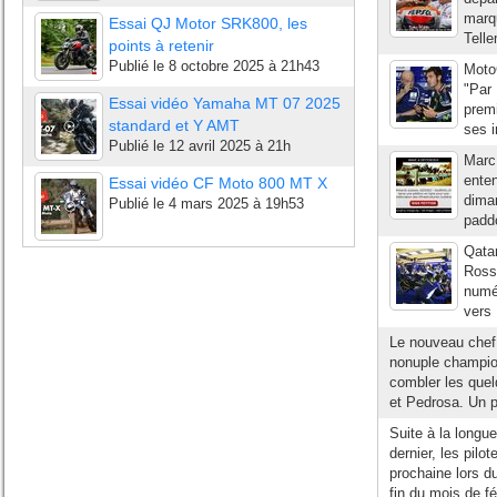
marq
Essai QJ Motor SRK800, les
Telle
points à retenir
Publié le
8 octobre 2025 à 21h43
MotoG
"Par 
Essai vidéo Yamaha MT 07 2025
premi
standard et Y AMT
ses i
Publié le
12 avril 2025 à 21h
Marc
enten
Essai vidéo CF Moto 800 MT X
diman
Publié le
4 mars 2025 à 19h53
paddo
Qatar
Rossi
numér
vers 
Le nouveau chef 
nonuple champio
combler les quel
et Pedrosa. Un pe
Suite à la longu
dernier, les pilo
prochaine lors du
fin du mois de fév