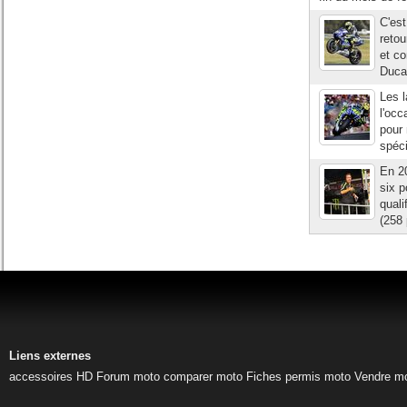
C'es
retou
et co
Ducat
Les l
l'occ
pour 
spéci
En 20
six 
quali
(258 
Liens externes
accessoires HD
Forum moto
comparer moto
Fiches permis moto
Vendre m