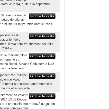
 MotoGP 2014, suite à la séparation
9, avec Gilera, et
côtés de pilotes
 à plusieurs rallye-raids dont le Paris-
spécialistes du
lacer le fidèle
itée, il avait été fraîchement accueilli
n 2014 à...
t le meilleur pilote
oir terminé sa
entino Rossi, Silvano Galbusera a livré
ur la télévision...
agner''Par Philippe
icien de Vale,
un retour sur la plus haute marche du
iment à être contacté...
airement sa volonté
/2014 13:58 Depuis
as son enthousiasme retrouvé au guidon
de son nouveau chef...