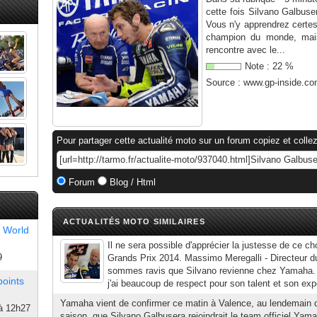
cette fois Silvano Galbuse
Vous n'y apprendrez certe
champion du monde, mais 
rencontre avec le...
Note :
22
%
Source :
www.gp-inside.c
Pour partager cette actualité moto sur un forum copiez et collez
Forum
Blog / Html
ACTUALITÉS MOTO SIMILAIRES
 World
Il ne sera possible d'apprécier la justesse de ce ch
9
Grands Prix 2014. Massimo Meregalli - Directeur d
sommes ravis que Silvano revienne chez Yamaha. J'a
points
j'ai beaucoup de respect pour son talent et son expe
Yamaha vient de confirmer ce matin à Valence, au lendemain d
à 12h27
saison, que Silvano Galbusera rejoindrait le team officiel Ya