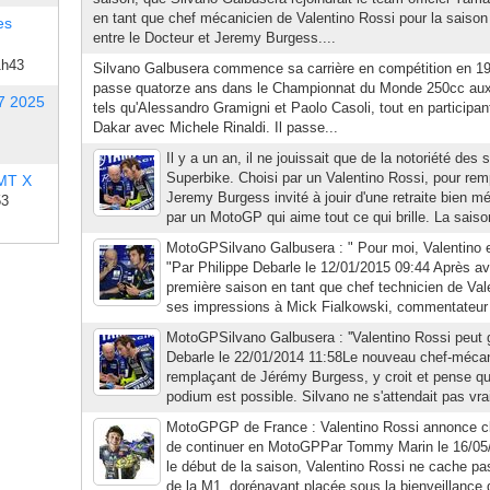
en tant que chef mécanicien de Valentino Rossi pour la saison
es
entre le Docteur et Jeremy Burgess....
1h43
Silvano Galbusera commence sa carrière en compétition en 197
passe quatorze ans dans le Championnat du Monde 250cc aux 
7 2025
tels qu'Alessandro Gramigni et Paolo Casoli, tout en participant
Dakar avec Michele Rinaldi. Il passe...
Il y a un an, il ne jouissait que de la notoriété des 
Superbike. Choisi par un Valentino Rossi, pour remp
 MT X
Jeremy Burgess invité à jouir d'une retraite bien mér
53
par un MotoGP qui aime tout ce qui brille. La saiso
MotoGPSilvano Galbusera : " Pour moi, Valentino es
"Par Philippe Debarle le 12/01/2015 09:44 Après av
première saison en tant que chef technicien de Val
ses impressions à Mick Fialkowski, commentateur po
MotoGPSilvano Galbusera : ''Valentino Rossi peut g
Debarle le 22/01/2014 11:58Le nouveau chef-mécan
remplaçant de Jérémy Burgess, y croit et pense qu'
podium est possible. Silvano ne s'attendait pas vra
MotoGPGP de France : Valentino Rossi annonce cl
de continuer en MotoGPPar Tommy Marin le 16/05
le début de la saison, Valentino Rossi ne cache p
de la M1, dorénavant placée sous la bienveillance 