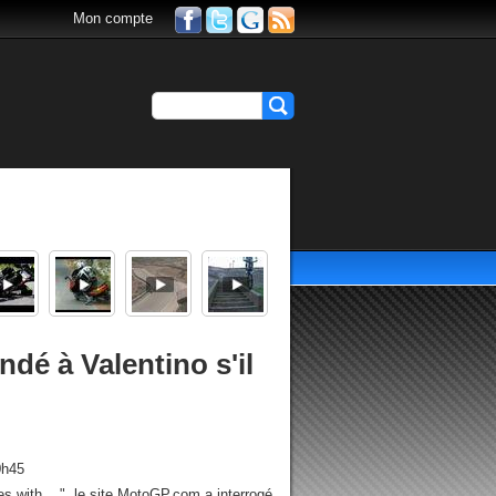
Mon compte
dé à Valentino s'il
0h45
s with... ", le site MotoGP.com a interrogé