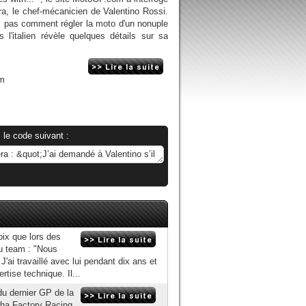
ra, le chef-mécanicien de Valentino Rossi.
s pas comment régler la moto d'un nonuple
l'italien révèle quelques détails sur sa
om
 le code suivant :
oix que lors des
u team : "Nous
i travaillé avec lui pendant dix ans et
rtise technique. Il...
u dernier GP de la
maha Factory Racing