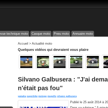
vue technique moto
Casque moto
Pneu moto
Annuaire moto
Accueil
>
Actualité moto
Quelques vidéos qui devraient vous plaire
Silvano Galbusera : "J'ai deman
n'était pas fou"
yamaha
superbike
motogp
mugello
silvano galbusera
Publié le
25 août 2014 à 2
Dans sa rubrique " 5 minute