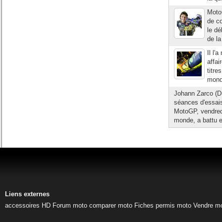
Moto
de c
le dé
de la
Il l'
affa
titre
monde
Johann Zarco (Du
séances d'essais
MotoGP, vendredi
monde, a battu e
Liens externes
accessoires HD
Forum moto
comparer moto
Fiches permis moto
Vendre m