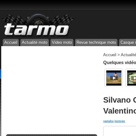
Accueil
Actualité moto
Video moto
Revue technique moto
Casque 
Accueil
>
Actualit
Quelques vidéos
Silvano 
Valentin
yamaha
motogp