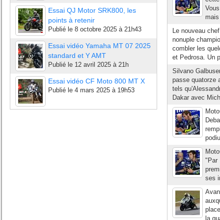
Vous
Essai QJ Motor SRK800, les
mais 
points à retenir
Publié le
8 octobre 2025 à 21h43
Le nouveau chef 
nonuple champio
Essai vidéo Yamaha MT 07 2025
combler les quel
standard et Y AMT
et Pedrosa. Un pe
Publié le
12 avril 2025 à 21h
Silvano Galbuser
passe quatorze 
Essai vidéo CF Moto 800 MT X
tels qu'Alessandr
Publié le
4 mars 2025 à 19h53
Dakar avec Miche
MotoG
Deba
rempl
podiu
MotoG
"Par 
premi
ses i
Avan
auxqu
plac
la qu