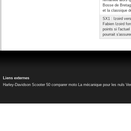
Bosse de Bretagne
et la classique de
SX1 : Izoird ver
Fabien Izoird fon
points si l'actue
pourrait s'assure
Liens externes
Harley-Davidson
Scooter 50
comparer moto
La mécanique pour les nuls
Ve