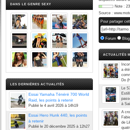
DANS LE GENRE SEXY
Note :
23
Source :
www.mot
Pour partager cet
Forum
Blog
ACTUALITÉS M
Inco
a été
comm
Do (H
LES DERNIÈRES ACTUALITÉS
Le S
Estil
Essai Yamaha Ténéré 700 World
passé
Raid, les points à retenir
à Sai
Publié le
4 avril 2026 à 14h19
A cro
Essai Hero Hunk 440, les points
Fabi
à retenir
de Li
Publié le
20 décembre 2025 à 12h27
quatr