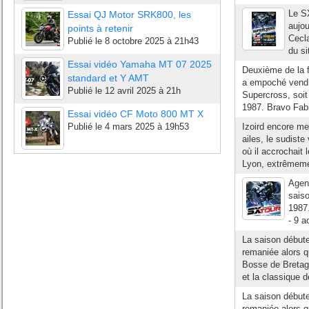
Le SX
Essai QJ Motor SRK800, les
aujou
points à retenir
Cecla
Publié le
8 octobre 2025 à 21h43
du si
Essai vidéo Yamaha MT 07 2025
Deuxième de la f
standard et Y AMT
a empoché vendr
Publié le
12 avril 2025 à 21h
Supercross, soit
1987. Bravo Fabi
Essai vidéo CF Moto 800 MT X
Publié le
4 mars 2025 à 19h53
Izoird encore me
ailes, le sudist
où il accrochait 
Lyon, extrêmemen
Agen-
sais
1987.
- 9 a
La saison débute
remaniée alors q
Bosse de Bretagne
et la classique d
La saison débute
remaniée alors q