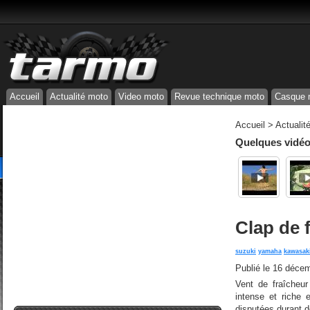
Accueil
Actualité moto
Video moto
Revue technique moto
Casque 
Accueil
>
Actualit
Quelques vidéos
Clap de f
suzuki
yamaha
kawasak
Publié le
16 décem
Vent de fraîcheu
intense et riche
disputées durant d