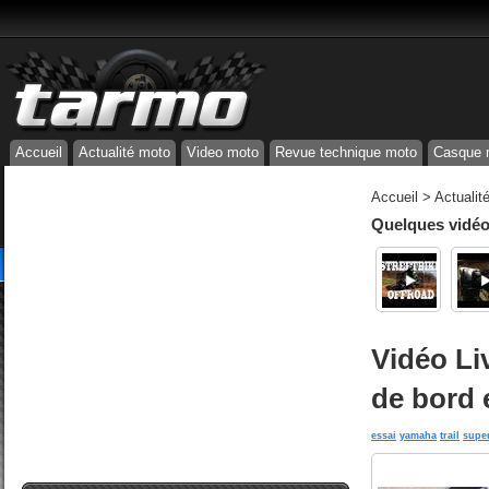
Accueil
Actualité moto
Video moto
Revue technique moto
Casque 
Accueil
>
Actualit
Quelques vidéos
Vidéo Li
de bord e
essai
yamaha
trail
super