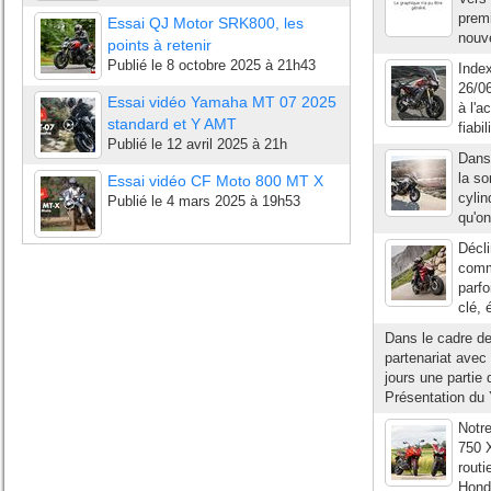
premi
Essai QJ Motor SRK800, les
nouv
points à retenir
Publié le
8 octobre 2025 à 21h43
Index
26/06
Essai vidéo Yamaha MT 07 2025
à l'a
standard et Y AMT
fiabi
Publié le
12 avril 2025 à 21h
Dans 
la so
Essai vidéo CF Moto 800 MT X
cylin
Publié le
4 mars 2025 à 19h53
qu'on
Décli
comm
parfo
clé, 
Dans le cadre de
partenariat avec
jours une partie 
Présentation du 
Notr
750 X
routi
Honda