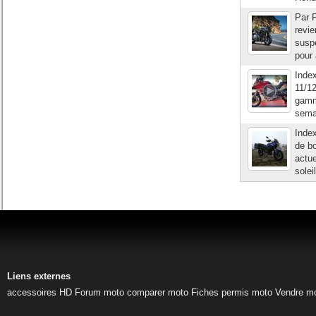
Par P
revie
suspe
pour 
Index
11/12
gamm
semai
Inde
de bo
actu
solei
Liens externes
accessoires HD
Forum moto
comparer moto
Fiches permis moto
Vendre m