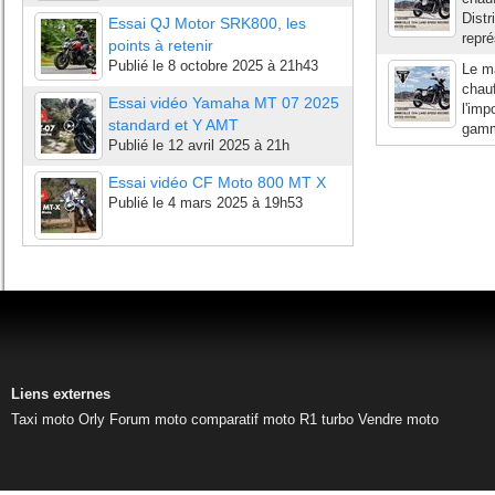
Dist
Essai QJ Motor SRK800, les
repré
points à retenir
Publié le
8 octobre 2025 à 21h43
Le ma
chauf
Essai vidéo Yamaha MT 07 2025
l'imp
standard et Y AMT
gamm
Publié le
12 avril 2025 à 21h
Essai vidéo CF Moto 800 MT X
Publié le
4 mars 2025 à 19h53
Liens externes
Taxi moto Orly
Forum moto
comparatif moto
R1 turbo
Vendre moto