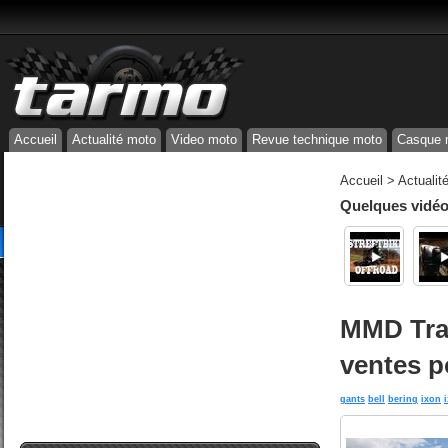
Accueil
Actualité moto
Video moto
Revue technique moto
Casque 
Accueil
>
Actualit
Quelques vidéos
MMD Trad
ventes p
gants
bell
bering
ixon