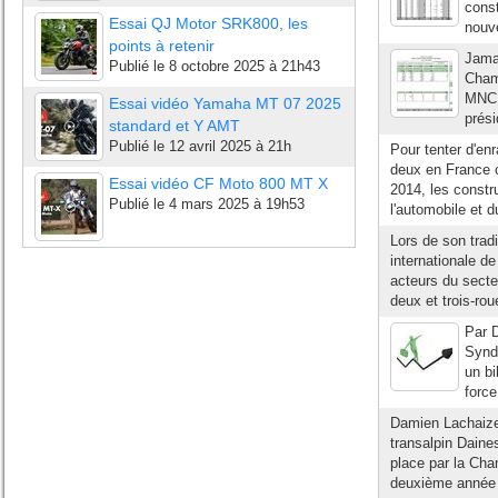
const
Essai QJ Motor SRK800, les
nouve
points à retenir
Jamai
Publié le
8 octobre 2025 à 21h43
Chamb
MNC d
Essai vidéo Yamaha MT 07 2025
prési
standard et Y AMT
Publié le
12 avril 2025 à 21h
Pour tenter d'enr
deux en France 
Essai vidéo CF Moto 800 MT X
2014, les constr
Publié le
4 mars 2025 à 19h53
l'automobile et 
Lors de son trad
internationale d
acteurs du secte
deux et trois-rou
Par D
Syndi
un bi
force
Damien Lachaize 
transalpin Daine
place par la Cha
deuxième année 