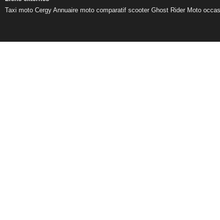
Taxi moto Cergy
Annuaire moto
comparatif scooter
Ghost Rider
Moto occas