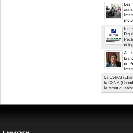
Les r
assis
Inter
moto 
Index
l'équ
Péche
délég
A l i
bran
de Pr
Inter
La CSIAM (Chambr
la CSNM (Chambr
le retour du sal
Liens externes