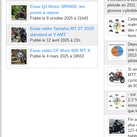
période en 2011.
Essai QJ Motor SRK800, les
grosses cylindré
points à retenir
Publié le
8 octobre 2025 à 21h43
Cett
malme
Essai vidéo Yamaha MT 07 2025
des m
standard et Y AMT
leurs
Publié le
12 avril 2025 à 21h
Depu
une d
Essai vidéo CF Moto 800 MT X
2013 
Publié le
4 mars 2025 à 19h53
pilot
Si o
MTT1
cyclo
de 83
- sur
2,3 
immat
que l
Fin a
plus 
127 4
habit