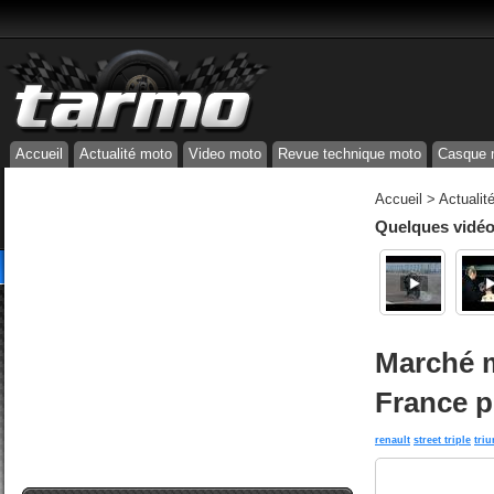
Accueil
Actualité moto
Video moto
Revue technique moto
Casque 
Accueil
>
Actualit
Quelques vidéos
Marché m
France p
renault
street triple
triu