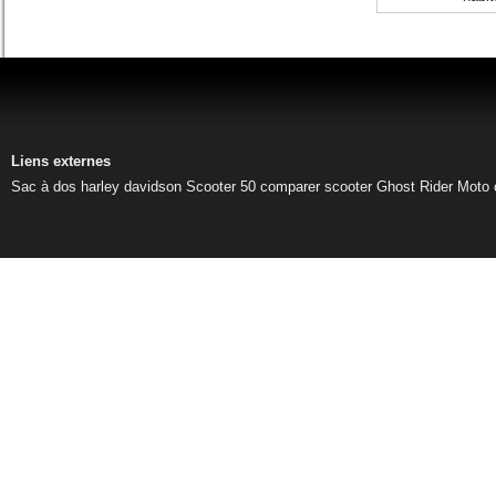
Liens externes
Sac à dos harley davidson
Scooter 50
comparer scooter
Ghost Rider
Moto 