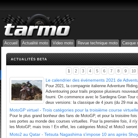
Accueil
Actualité moto
Video moto
Revue technique moto
Casque 
ACTUALITÉS BETA
1
2
3
4
5
6
7
8
9
10
Le calendrier des événements 2021 de Adventur
Pour 2021, la compagnie italienne Adventure Riding
Adventouring pour trails propose plusieurs nouveau
fourni. On commence avec le Sardegna Gran Tour qu
deux versions: la classique de 4 jours (du 29 mai au
MotoGP virtuel - Trois catégories pour la troisième course virtuell
Pour le plus grand bonheur des fans de MotoGP, et pour la troisière fo
ses portes au monde des courses virtuelles. Pour la première fois, il n'y
les MotoGP, mais trois ! En effet, les catégories Moto2 et Moto3 seront 
Moto2 au Qatar - Tetsuta Nagashima s'impose 10 ans après Sho