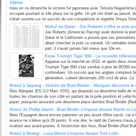
10ème
mais en ce dimanche la victoire fut japonaise avec Tetsuta Nagashima 
occupait pourtant la 14e place sur la grille. Un joli clin d'œil au passé
s'était ouverte sur un succès de son compatriote et regretté Shoya Tomiz
Moto2 au Qatar - Joe Roberts s'offre la pole p
Joe Roberts (American Racing) avait dominé la prem
Qatar et le Californien a prouvé que ses prestations
allant chercher la pole ce samedi. Un véritable év
part, il n'avait jamais fait mieux que 10e en...
Essai Triumph Tiger 900 - La nouvelle référence
Apparue sur le marché en 2010, et après deux mises
Triumph Tiger 800 s'est vendue à plus de 85'000 ex
confondues. Un succès que les anglais comptent bi
génération, cubant désormais 100 cm3 de plus. La T
Moto2 à Sepang - Victoire de Brad Binder - Marquez décroche le 
Álex Márquez (EG 0,0 Marc VDS), qui disputait sa deuxième balle de m
toutes les chances de son côté en partant de la pole position et cette foi
payer, puisqu'en assurant une deuxième place derrière Brad Binder (Red
Moto2 de Phillip Island - Brad Binder s'impose devant Martin et Lü
Mais l'Espagnol devra encore patienter un peu avant d'être sacré, car à 
avance ne s'élève qu'à 28 points. À vrai dire, le natif de Cervera n'aura
rivaliser aux avant-postes. À l'extinction des feux, Brad Binder (Red Bul
Moto2 à Motegi - Luca Marini s'impose devant Tom Lüthi