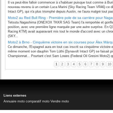
Il va peut-être falloir commencer à s'habituer puisque tout comme à Buri
nouveau revenu à un certain Luca Marini (Sky Racing Team VR46) ce d
Intact GP), qui n'a plus triomphé depuis Austin, ne l'aura malgré tout pas
Moto2 au Red Bull Ring - Première pole de sa carrière pour Na
Tetsuta Nagashima (ONEXOX TKKR SAG Team) l'a remportée et gonfle 
position, avec une première ligne marquée par une autre surprise. En 
Racing KTM) avait auparavant mis tout le monde d'accord avec un chron
(SKY...
Moto2 à Brno - Cinquième victoire en six courses pour Álex Márq
Ce dimanche, l'Espagnol aura en tout cas inscrit sa cinquième victoire e
même moment son dauphin Tom Lüthi (Dynavolt Intact GP) se faisait pié
Championnat... Pourtant c'est Sam Lowes (Federal Oil Gresini Moto2) qui,
1
2
3
4
5
6
7
8
9
10
Liens externes
Annuaire moto
comparatif moto
Vendre moto