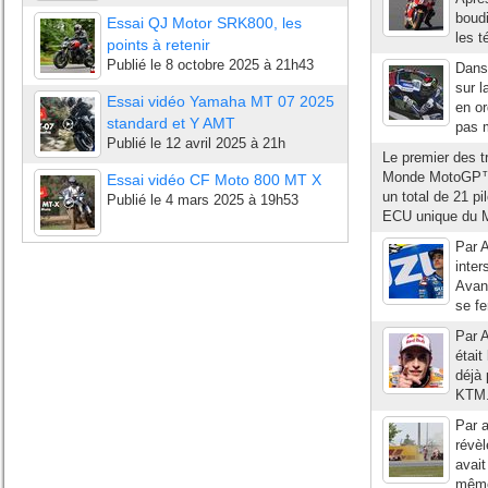
boudi
Essai QJ Motor SRK800, les
les t
points à retenir
Publié le
8 octobre 2025 à 21h43
Dans 
sur l
Essai vidéo Yamaha MT 07 2025
en or
standard et Y AMT
pas m
Publié le
12 avril 2025 à 21h
Le premier des t
Monde MotoGP™ 2
Essai vidéo CF Moto 800 MT X
un total de 21 pi
Publié le
4 mars 2025 à 19h53
ECU unique du M
Par A
inte
Avant
se fe
Par 
était
déjà 
KTM.
Par a
révè
avait
même 