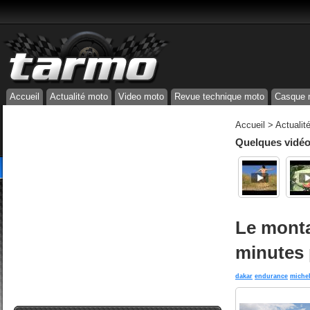
Accueil
Actualité moto
Video moto
Revue technique moto
Casque 
Accueil
>
Actualit
Quelques vidéos
Le monta
minutes 
dakar
endurance
miche