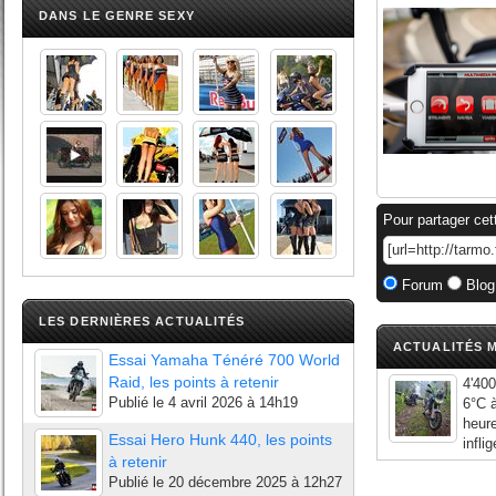
DANS LE GENRE SEXY
Pour partager cet
Forum
Blog
LES DERNIÈRES ACTUALITÉS
ACTUALITÉS M
Essai Yamaha Ténéré 700 World
Raid, les points à retenir
4'400
Publié le
4 avril 2026 à 14h19
6°C à
heure
Essai Hero Hunk 440, les points
infli
à retenir
Publié le
20 décembre 2025 à 12h27