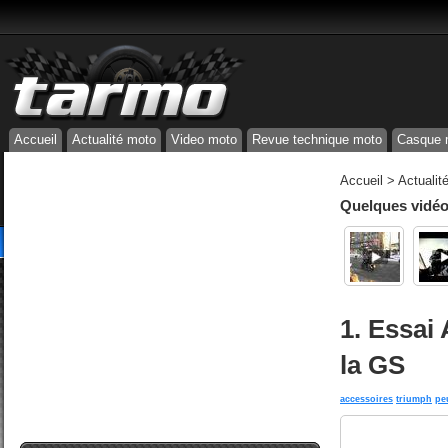
Accueil
Actualité moto
Video moto
Revue technique moto
Casque 
Accueil
>
Actualit
Quelques vidéos
1. Essai
la GS
accessoires
triumph
pe