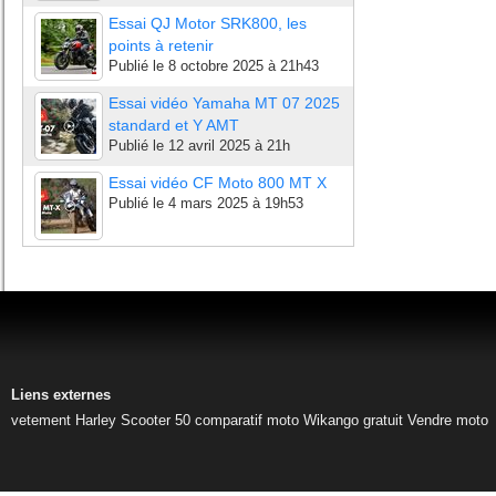
Essai QJ Motor SRK800, les
points à retenir
Publié le
8 octobre 2025 à 21h43
Essai vidéo Yamaha MT 07 2025
standard et Y AMT
Publié le
12 avril 2025 à 21h
Essai vidéo CF Moto 800 MT X
Publié le
4 mars 2025 à 19h53
Liens externes
vetement Harley
Scooter 50
comparatif moto
Wikango gratuit
Vendre moto