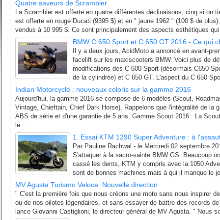
Quatre saveurs de Scrambler
La Scrambler est offerte en quatre différentes déclinaisons, cinq si on t
est offerte en rouge Ducati (9395 $) et en " jaune 1962 " (100 $ de plus)
vendus à 10 995 $. Ce sont principalement des aspects esthétiques qui d
BMW C 650 Sport et C 650 GT 2016 - Ce qui c
Il y a deux jours, AcidMoto a annoncé en avant-prem
facelift sur les maxiscooters BMW. Voici plus de dé
modifications des C 600 Sport (désormais C650 Sport
de la cylindrée) et C 650 GT. L'aspect du C 650 Spo
Indian Motorcycle : nouveaux coloris sur la gamme 2016
Aujourd'hui, la gamme 2016 se compose de 6 modèles (Scout, Roadmast
Vintage, Chieftain, Chief Dark Horse). Rappelons que l'intégralité de 
ABS de série et d'une garantie de 5 ans. Gamme Scout 2016 : La Scout 
le...
1. Essai KTM 1290 Super Adventure : à l'assa
Par Pauline Rachwal - le Mercredi 02 septembre 20
S'attaquer à la sacro-sainte BMW GS. Beaucoup on
cassé les dents, KTM y compris avec la 1050 Adven
sont de bonnes machines mais à qui il manque le je-
MV Agusta Turismo Veloce: Nouvelle direction
" C'est la première fois que nous créons une moto sans nous inspirer de
ou de nos pilotes légendaires, et sans essayer de battre des records de
lance Giovanni Castiglioni, le directeur général de MV Agusta. " Nous