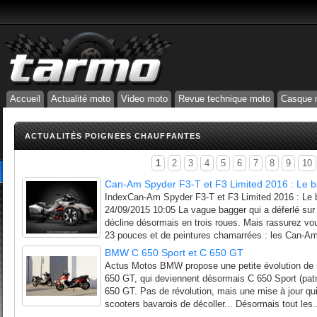
Accueil
Actualité moto
Video moto
Revue technique moto
Casque 
ACTUALITÉS POIGNEES CHAUFFANTES
1
2
3
4
5
6
7
8
9
10
Can-Am Spyder F3-T et F3 Limited 2016 : Le ba
IndexCan-Am Spyder F3-T et F3 Limited 2016 : Le ba
24/09/2015 10:05 La vague bagger qui a déferlé sur
décline désormais en trois roues. Mais rassurez vo
23 pouces et de peintures chamarrées : les Can-Am
BMW C 650 Sport et C 650 GT
Actus Motos BMW propose une petite évolution de 
650 GT, qui deviennent désormais C 650 Sport (patr
650 GT. Pas de révolution, mais une mise à jour qu
scooters bavarois de décoller... Désormais tout les.