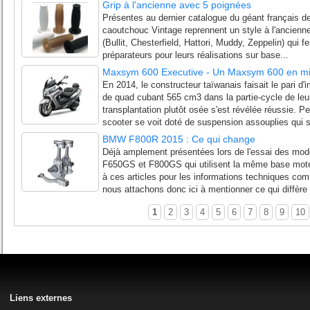
Grip à l'ancienne avec 5 poignées
Présentes au dernier catalogue du géant français de 
caoutchouc Vintage reprennent un style à l'ancien
(Bullit, Chesterfield, Hattori, Muddy, Zeppelin) qui f
préparateurs pour leurs réalisations sur base...
Maxsym 600 Executive - Un Maxsym 600 en m
En 2014, le constructeur taïwanais faisait le pari d
de quad cubant 565 cm3 dans la partie-cycle de le
transplantation plutôt osée s'est révélée réussie. Pe
scooter se voit doté de suspension assouplies qui s
BMW F800R 2015 : Ce qui change
Déjà amplement présentées lors de l'essai des modè
F650GS et F800GS qui utilisent la même base mot
à ces articles pour les informations techniques 
nous attachons donc ici à mentionner ce qui diffère s
1
2
3
4
5
6
7
8
9
10
Liens externes