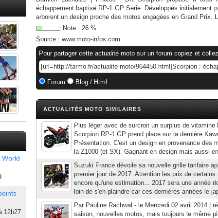
échappement baptisé RP-1 GP Serie. Développés initialement po
arborent un design proche des motos engagées en Grand Prix. Le
Note :
26
%
Source :
www.moto-infos.com
Pour partager cette actualité moto sur un forum copiez et collez
Forum
Blog / Html
ACTUALITÉS MOTO SIMILAIRES
Plus léger avec de surcroit un surplus de vitamine 
Scorpion RP-1 GP prend place sur la dernière Kaw
Présentation. C'est un design en provenance des
la Z1000 (et SX). Gagnant en design mais aussi en
 World
Suzuki France dévoile sa nouvelle grille tarifaire ap
premier jour de 2017. Attention les prix de certain
9
encore qu'une estimation... 2017 sera une année ri
loin de s'en plaindre car ces dernières années le jap
points
Par Pauline Rachwal - le Mercredi 02 avril 2014 | r
à 12h27
saison, nouvelles motos, mais toujours le même pi