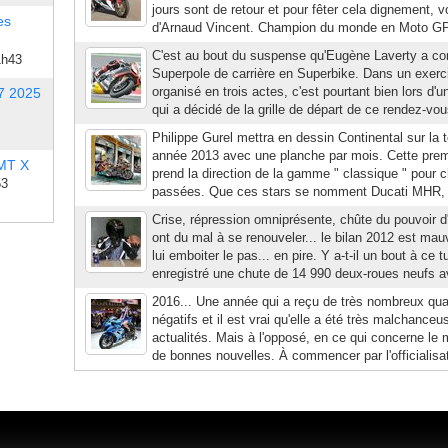
jours sont de retour et pour fêter cela dignement,
es
d'Arnaud Vincent. Champion du monde en Moto GP et
C'est au bout du suspense qu'Eugène Laverty a co
1h43
Superpole de carrière en Superbike. Dans un exer
organisé en trois actes, c'est pourtant bien lors d
7 2025
qui a décidé de la grille de départ de ce rendez-vou
Philippe Gurel mettra en dessin Continental sur la t
année 2013 avec une planche par mois. Cette premi
 MT X
prend la direction de la gamme " classique " pour 
53
passées. Que ces stars se nomment Ducati MHR,
Crise, répression omniprésente, chûte du pouvoir 
ont du mal à se renouveler... le bilan 2012 est ma
lui emboiter le pas... en pire. Y a-t-il un bout à c
enregistré une chute de 14 990 deux-roues neufs av
2016... Une année qui a reçu de très nombreux quali
négatifs et il est vrai qu'elle a été très malchance
actualités. Mais à l'opposé, en ce qui concerne le m
de bonnes nouvelles. À commencer par l'officialisat