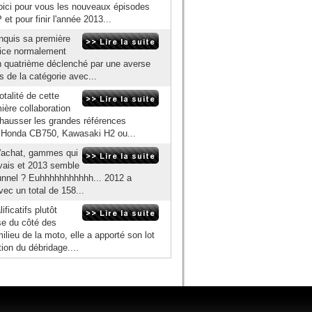
 voici pour vous les nouveaux épisodes
 pour finir l'année 2013...
nquis sa première
cice normalement
'un quatrième déclenché par une averse
s de la catégorie avec...
otalité de cette
ère collaboration
chausser les grandes références
 Honda CB750, Kawasaki H2 ou...
d'achat, gammes qui
uvais et 2013 semble
e tunnel ? Euhhhhhhhhhhh... 2012 a
ec un total de 158...
ficatifs plutôt
use du côté des
ilieu de la moto, elle a apporté son lot
ion du débridage....