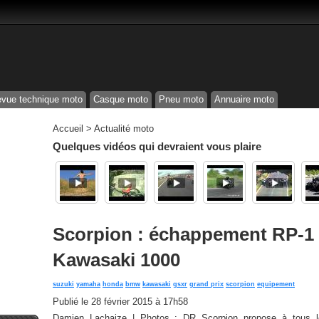
vue technique moto
Casque moto
Pneu moto
Annuaire moto
Accueil
>
Actualité moto
Quelques vidéos qui devraient vous plaire
Scorpion : échappement RP-1 
Kawasaki 1000
suzuki
yamaha
honda
bmw
kawasaki
gsxr
grand prix
scorpion
equipement
Publié le
28 février 2015 à 17h58
Damien Lachaize | Photos : DR Scorpion propose à tous 