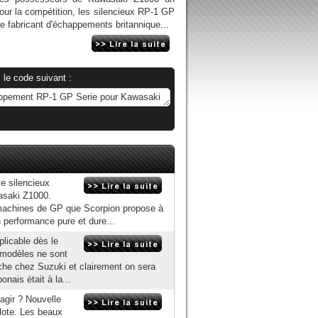
ur la compétition, les silencieux RP-1 GP
 fabricant d'échappements britannique...
 le code suivant :
le silencieux
asaki Z1000.
 machines de GP que Scorpion propose à
 performance pure et dure...
plicable dès le
s modèles ne sont
che chez Suzuki et clairement on sera
onais était à la...
éagir ? Nouvelle
lote. Les beaux