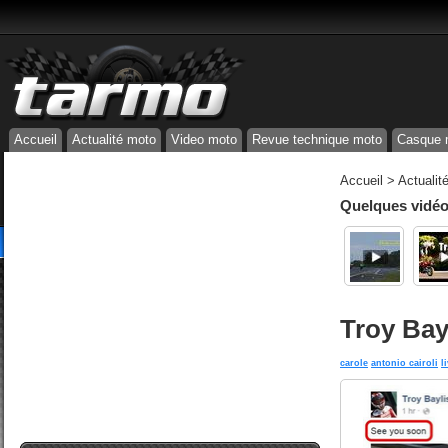
Accueil
Actualité moto
Video moto
Revue technique moto
Casque 
Accueil
>
Actualit
Quelques vidéos
Troy Bay
carole
antonio cairoli
l