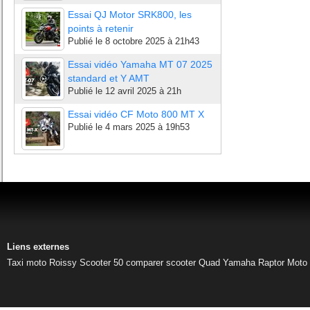
Essai QJ Motor SRK800, les
points à retenir
Publié le
8 octobre 2025 à 21h43
Essai vidéo Yamaha MT 07 2025
standard et Y AMT
Publié le
12 avril 2025 à 21h
Essai vidéo CF Moto 800 MT X
Publié le
4 mars 2025 à 19h53
Liens externes
Taxi moto Roissy
Scooter 50
comparer scooter
Quad Yamaha Raptor
Moto 