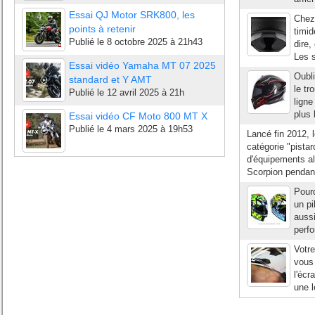
Essai QJ Motor SRK800, les
Chez 
points à retenir
timid
Publié le
8 octobre 2025 à 21h43
dire,
Les s
Essai vidéo Yamaha MT 07 2025
Oubli
standard et Y AMT
le tr
Publié le
12 avril 2025 à 21h
ligne
plus 
Essai vidéo CF Moto 800 MT X
Publié le
4 mars 2025 à 19h53
Lancé fin 2012, 
catégorie "pista
d'équipements al
Scorpion pendant
Pourq
un pi
aussi
perfo
Votre
vous
l'écr
une l