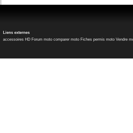
Liens externes
accessoires HD
Forum moto
comparer moto
Fiches permis moto
Vendre m