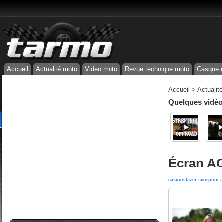
Accueil
Actualité moto
Video moto
Revue technique moto
Casque 
Accueil
>
Actualit
Quelques vidéos
Écran AG
casque
lazer
scorpion