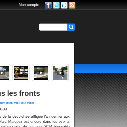
Mon compte
 les fronts
dley smith
wsbk
jack miller
13h36
 de la déculottée affligée l'an dernier aux
arc Marquez est encore dans les esprits
ernière partie de parcours 2014 honorable