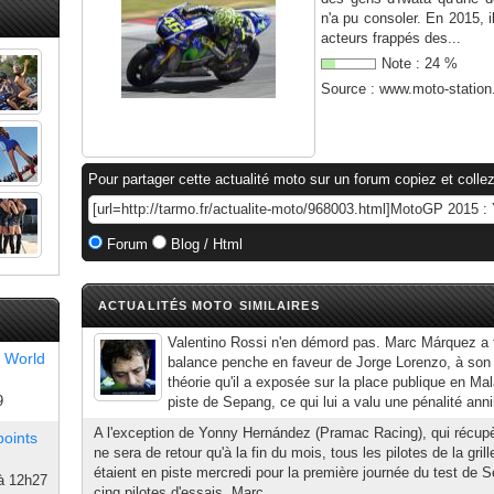
n'a pu consoler. En 2015, il
acteurs frappés des...
Note :
24
%
Source :
www.moto-statio
Pour partager cette actualité moto sur un forum copiez et collez
Forum
Blog / Html
ACTUALITÉS MOTO SIMILAIRES
Valentino Rossi n'en démord pas. Marc Márquez a f
 World
balance penche en faveur de Jorge Lorenzo, à son
théorie qu'il a exposée sur la place publique en Mal
9
piste de Sepang, ce qui lui a valu une pénalité anni
A l'exception de Yonny Hernández (Pramac Racing), qui récupè
points
ne sera de retour qu'à la fin du mois, tous les pilotes de la g
étaient en piste mercredi pour la première journée du test de 
à 12h27
cinq pilotes d'essais. Marc...