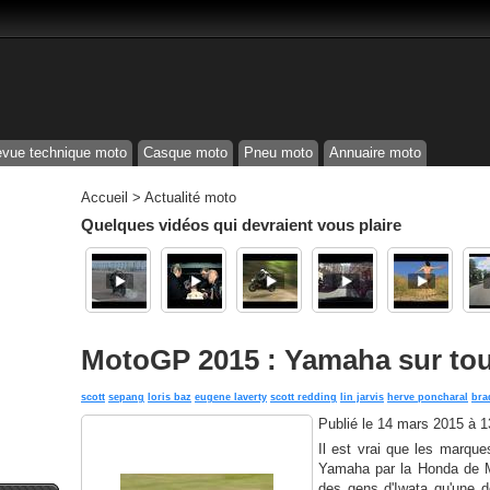
vue technique moto
Casque moto
Pneu moto
Annuaire moto
Accueil
>
Actualité moto
Quelques vidéos qui devraient vous plaire
MotoGP 2015 : Yamaha sur tous
scott
sepang
loris baz
eugene laverty
scott redding
lin jarvis
herve poncharal
bra
Publié le
14 mars 2015 à 
Il est vrai que les marques
Yamaha par la Honda de M
des gens d'Iwata qu'une d