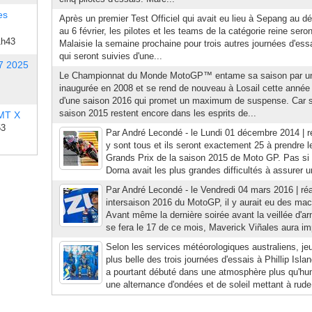
es
Après un premier Test Officiel qui avait eu lieu à Sepang au d
au 6 février, les pilotes et les teams de la catégorie reine sero
1h43
Malaisie la semaine prochaine pour trois autres journées d'essa
qui seront suivies d'une...
7 2025
Le Championnat du Monde MotoGP™ entame sa saison par un
inaugurée en 2008 et se rend de nouveau à Losail cette année 
d'une saison 2016 qui promet un maximum de suspense. Car s
saison 2015 restent encore dans les esprits de...
 MT X
53
Par André Lecondé - le Lundi 01 décembre 2014 | réa
y sont tous et ils seront exactement 25 à prendre l
Grands Prix de la saison 2015 de Moto GP. Pas si ma
Dorna avait les plus grandes difficultés à assurer un
Par André Lecondé - le Vendredi 04 mars 2016 | réa
intersaison 2016 du MotoGP, il y aurait eu des m
Avant même la dernière soirée avant la veillée d'a
se fera le 17 de ce mois, Maverick Viñales aura im
Selon les services météorologiques australiens, jeud
plus belle des trois journées d'essais à Phillip Isla
a pourtant débuté dans une atmosphère plus qu'hum
une alternance d'ondées et de soleil mettant à rude