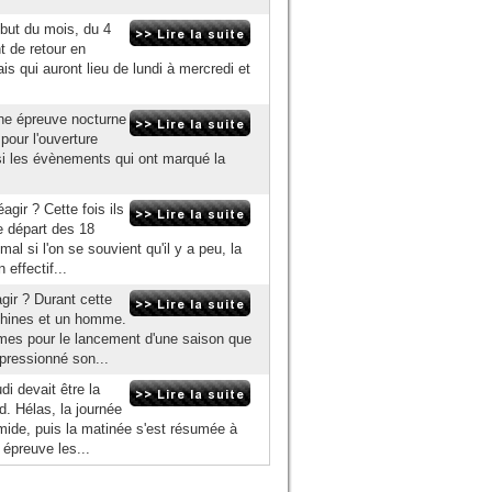
ébut du mois, du 4
nt de retour en
is qui auront lieu de lundi à mercredi et
e épreuve nocturne
pour l'ouverture
i les évènements qui ont marqué la
gir ? Cette fois ils
e départ des 18
l si l'on se souvient qu'il y a peu, la
 effectif...
gir ? Durant cette
achines et un homme.
rmes pour le lancement d'une saison que
pressionné son...
i devait être la
nd. Hélas, la journée
ide, puis la matinée s'est résumée à
 épreuve les...