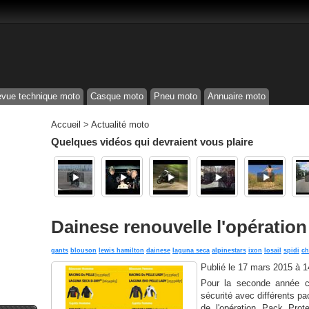
vue technique moto
Casque moto
Pneu moto
Annuaire moto
Accueil
>
Actualité moto
Quelques vidéos qui devraient vous plaire
Dainese renouvelle l'opération
gants
blouson
lewis hamilton
dainese
laguna seca
alpinestars
ixon
losail
spidi
ch
Publié le
17 mars 2015 à 
Pour la seconde année co
sécurité avec différents p
de l'opération Pack Prot