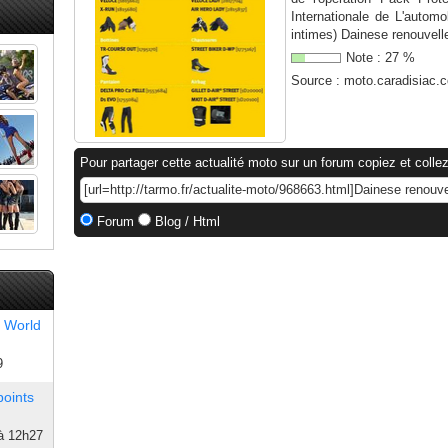
Internationale de L'autom
intimes) Dainese renouvelle
Note :
27
%
Source :
moto.caradisiac.
Pour partager cette actualité moto sur un forum copiez et collez
Forum
Blog / Html
 World
9
points
à 12h27