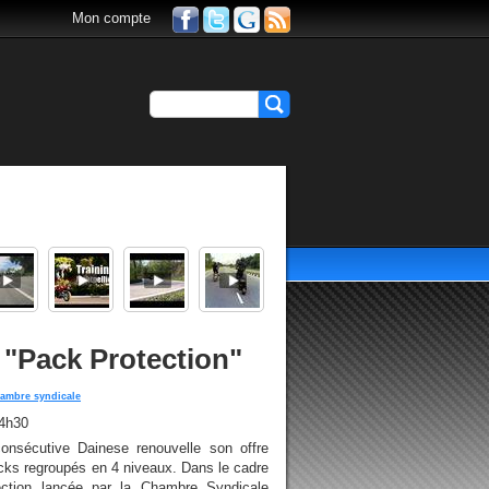
Mon compte
 "Pack Protection"
ambre syndicale
14h30
nsécutive Dainese renouvelle son offre
acks regroupés en 4 niveaux. Dans le cadre
ection lancée par la Chambre Syndicale