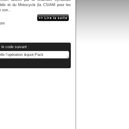
obile et du Motocycle (la CSIAM pour les
 son...
com
 le code suivant :