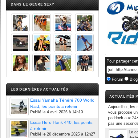
DANS LE GENRE SEXY
Pour partager cet
Forum
Blog
LES DERNIÈRES ACTUALITÉS
ACTUALITÉS M
Essai Yamaha Ténéré 700 World
Raid, les points à retenir
Aujourd'hui, les
Publié le
4 avril 2026 à 14h19
vous propose un
paddock aux 24H 
Essai Hero Hunk 440, les points
pas une seconde 
à retenir
Le co
Publié le
20 décembre 2025 à 12h27
décli