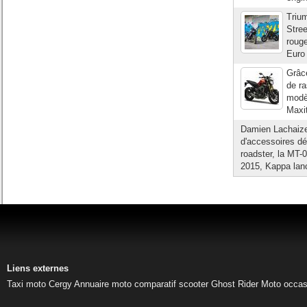
Triu
Stree
rouge
Euro 
Grâce
de ra
modèl
Maxi
Damien Lachaize
d'accessoires d
roadster, la MT-
2015, Kappa lan
Liens externes
Taxi moto Cergy
Annuaire moto
comparatif scooter
Ghost Rider
Moto occas