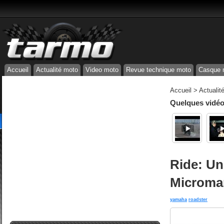
Accueil
Actualité moto
Video moto
Revue technique moto
Casque 
Accueil
>
Actualit
Quelques vidéos
Ride: Un
Microma
yamaha
roadster