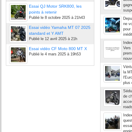
gagn
Essai QJ Motor SRK800, les
suspe
points à retenir
Publié le
8 octobre 2025 à 21h43
Depu
ne v
Essai vidéo Yamaha MT 07 2025
pour 
standard et Y AMT
inédi
Publié le
12 avril 2025 à 21h
Inde
Vers 
Essai vidéo CF Moto 800 MT X
premi
Publié le
4 mars 2025 à 19h53
nouv
Vérit
la M
l'Eur
plus 
Sédui
de ch
acces
road
Index
quest
essai
engin