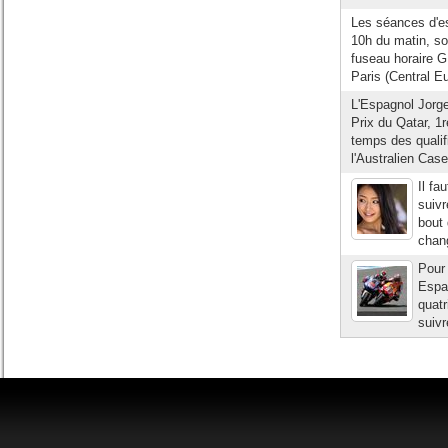
Les séances d'es
10h du matin, soi
fuseau horaire G
Paris (Central 
L'Espagnol Jorge
Prix du Qatar, 1
temps des quali
l'Australien Cas
Il fa
suivr
bout 
chang
Pour 
Espag
quat
suivr