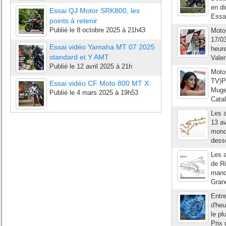
en di
Essai QJ Motor SRK800, les
Essai
points à retenir
Publié le
8 octobre 2025 à 21h43
Moto
17/03
Essai vidéo Yamaha MT 07 2025
heur
standard et Y AMT
Vale
Publié le
12 avril 2025 à 21h
Moto
TV)P
Essai vidéo CF Moto 800 MT X
Mugel
Publié le
4 mars 2025 à 19h53
Catal
Les a
13 a
monde
desso
Les a
de Ri
manc
Grand
Entr
d'heu
le pl
Prix 