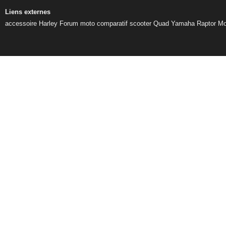
Liens externes
accessoire Harley
Forum moto
comparatif scooter
Quad Yamaha Raptor
Mo