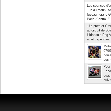
Les séances d'es
10h du matin, soi
fuseau horaire G
Paris (Central 
- Le premier Gra
au circuit de So
L'Irlandais Reg 
avait cependant p
Moto
07/0
boule
ses h
Pour 
Espag
quat
suivr