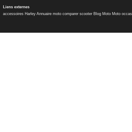
Liens externes
accessoires Harley
Annuaire moto
comparer scooter
Blog Moto
Moto occas