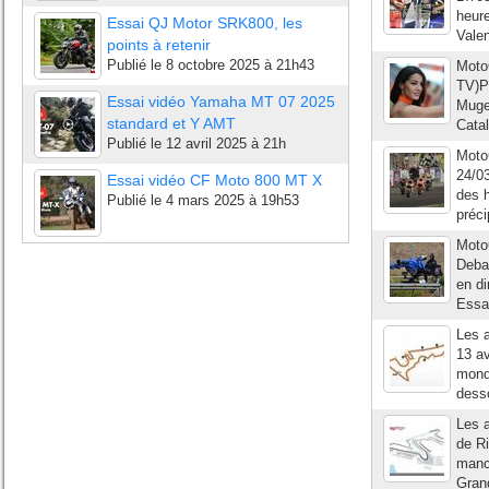
heur
Essai QJ Motor SRK800, les
Vale
points à retenir
Publié le
8 octobre 2025 à 21h43
Moto
TV)P
Essai vidéo Yamaha MT 07 2025
Mugel
standard et Y AMT
Catal
Publié le
12 avril 2025 à 21h
Moto
24/03
Essai vidéo CF Moto 800 MT X
des h
Publié le
4 mars 2025 à 19h53
préci
MotoG
Debar
en di
Essai
Les a
13 a
monde
desso
Les a
de Ri
manc
Grand