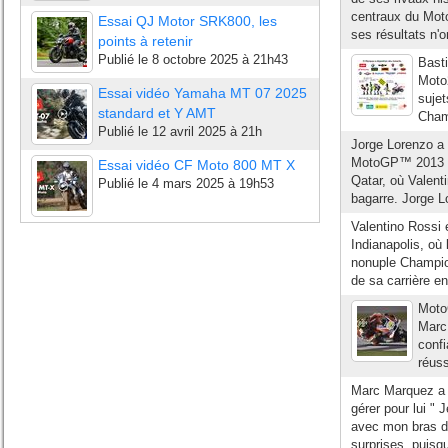
centraux du Moto
Essai QJ Motor SRK800, les
ses résultats n'o
points à retenir
Publié le
8 octobre 2025 à 21h43
Basti
Moto2
Essai vidéo Yamaha MT 07 2025
sujet
standard et Y AMT
Champ
Publié le
12 avril 2025 à 21h
Jorge Lorenzo a 
MotoGP™ 2013 av
Essai vidéo CF Moto 800 MT X
Qatar, où Valent
Publié le
4 mars 2025 à 19h53
bagarre. Jorge L
Valentino Rossi 
Indianapolis, où 
nonuple Champion
de sa carrière e
Moto
Marc
confi
réuss
Marc Marquez a t
gérer pour lui "
avec mon bras dr
surprises, puisq