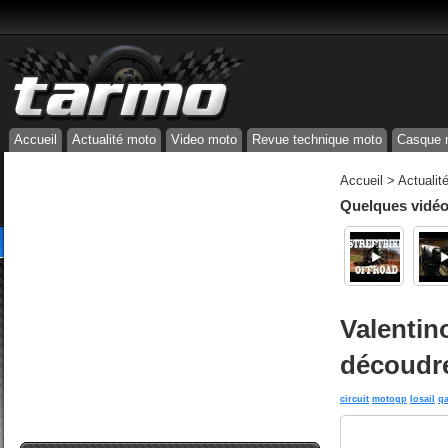
Accueil
Actualité moto
Video moto
Revue technique moto
Casque 
Accueil
>
Actualit
Quelques vidéos
Valentin
découdr
circuit
motogp
losail
qa