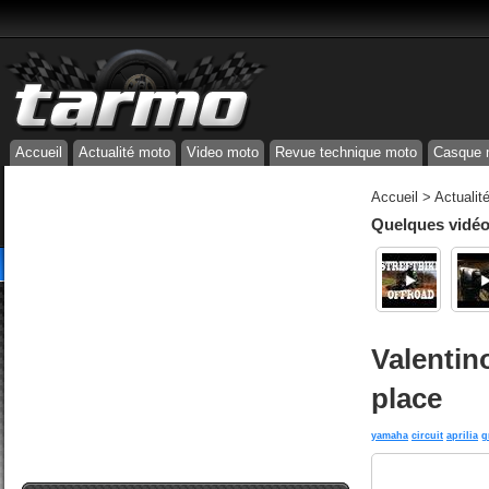
Accueil
Actualité moto
Video moto
Revue technique moto
Casque 
Accueil
>
Actualit
Quelques vidéos
Valentin
place
yamaha
circuit
aprilia
g