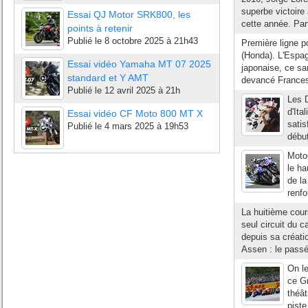
superbe victoire
Essai QJ Motor SRK800, les
cette année. Part
points à retenir
Publié le
8 octobre 2025 à 21h43
Première ligne p
(Honda). L'Espag
Essai vidéo Yamaha MT 07 2025
japonaise, ce sa
standard et Y AMT
devancé Francesc
Publié le
12 avril 2025 à 21h
Les D
d'Ita
Essai vidéo CF Moto 800 MT X
satis
Publié le
4 mars 2025 à 19h53
début
Moto
le ha
de l
renfo
La huitième cou
seul circuit du 
depuis sa créati
Assen : le passé 
On le
ce G
théât
pist