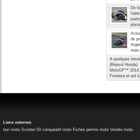
De t
Valen
parti
place
Actu
de p
Argen
mais 
A quelques heur
(Repsol Honda), 
MotoGP™ 2014, s'
Frontera et est 
Liens externes
taxi moto
Scooter 50
comparatif moto
Fiches permis moto
Vendre moto