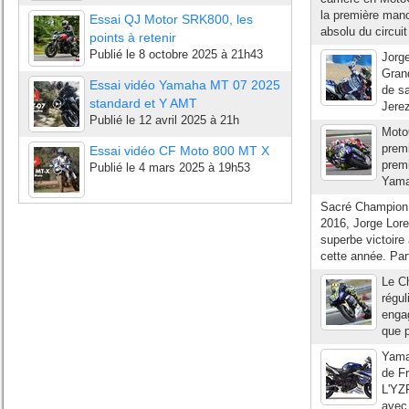
la première manc
Essai QJ Motor SRK800, les
absolu du circuit
points à retenir
Publié le
8 octobre 2025 à 21h43
Jorge
Grand
Essai vidéo Yamaha MT 07 2025
de sa
standard et Y AMT
Jerez
Publié le
12 avril 2025 à 21h
Moto
premi
Essai vidéo CF Moto 800 MT X
premi
Publié le
4 mars 2025 à 19h53
Yamah
Sacré Champion 
2016, Jorge Lor
superbe victoire
cette année. Part
Le C
régu
engag
que p
Yama
de Fr
L'YZF
avec 