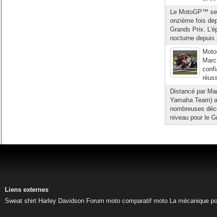
Le MotoGP™ se re
onzième fois dep
Grands Prix. L'é
nocturne depuis 
Moto
Marc
confi
réuss
Distancé par Ma
Yamaha Team) au
nombreuses déce
niveau pour le Gr
Liens externes
Sweat shirt Harley Davidson
Forum moto
comparatif moto
La mécanique pou