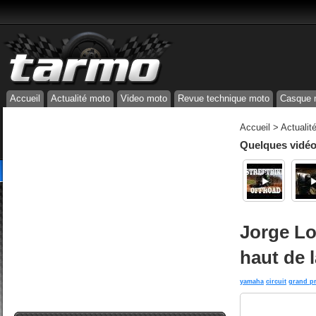
Accueil
Actualité moto
Video moto
Revue technique moto
Casque 
Accueil
>
Actualit
Quelques vidéos
Jorge Lo
haut de 
yamaha
circuit
grand pr