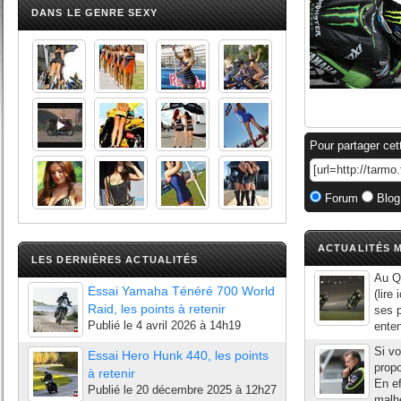
DANS LE GENRE SEXY
Pour partager cet
Forum
Blog
ACTUALITÉS M
LES DERNIÈRES ACTUALITÉS
Au Qa
Essai Yamaha Ténéré 700 World
(lire
Raid, les points à retenir
ses p
Publié le
4 avril 2026 à 14h19
enten
Si v
Essai Hero Hunk 440, les points
propo
à retenir
En ef
Publié le
20 décembre 2025 à 12h27
malh