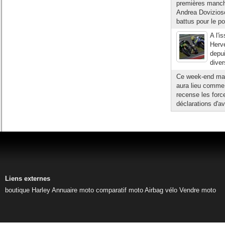
premières manc
Andrea Dovizios
battus pour le p
A l'i
Herv
depu
diver
Ce week-end mar
aura lieu comme 
recense les forc
déclarations d'av
Liens externes
boutique Harley
Annuaire moto
comparatif moto
Airbag vélo
Vendre moto