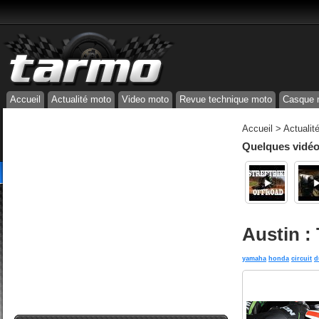
Accueil
Actualité moto
Video moto
Revue technique moto
Casque 
Accueil
>
Actualit
Quelques vidéos
Austin : 
yamaha
honda
circuit
d