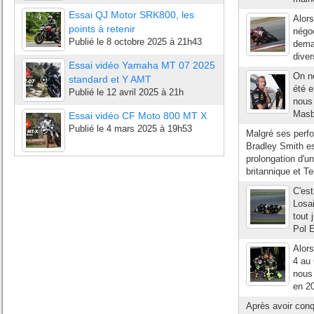
Essai QJ Motor SRK800, les
Alors
points à retenir
négo
Publié le
8 octobre 2025 à 21h43
deman
diver
Essai vidéo Yamaha MT 07 2025
On n
standard et Y AMT
été e
Publié le
12 avril 2025 à 21h
nous
Masbo
Essai vidéo CF Moto 800 MT X
Publié le
4 mars 2025 à 19h53
Malgré ses perf
Bradley Smith es
prolongation d'un
britannique et Te
C'est
Losai
tout 
Pol E
Alors
4 au 
nous 
en 20
Après avoir conq