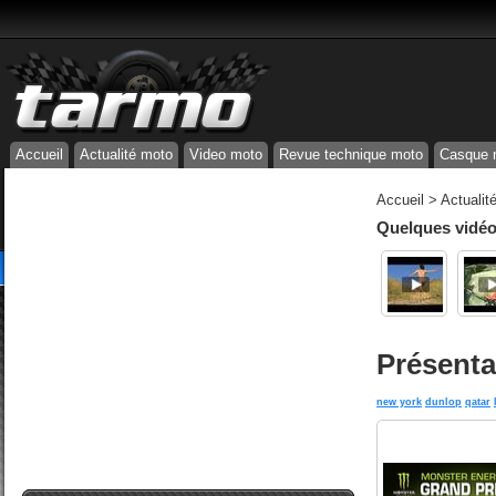
Accueil
Actualité moto
Video moto
Revue technique moto
Casque 
Accueil
>
Actualit
Quelques vidéos
Présenta
new york
dunlop
qatar