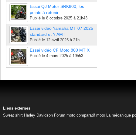
Essai QJ Motor SRK800, les
points à retenir
Publié le
8 octobre 2025 à 21h43
Essai vidéo Yamaha MT 07 2025
standard et Y AMT
Publié le
12 avril 2025 à 21h
Essai vidéo CF Moto 800 MT X
Publié le
4 mars 2025 à 19h53
Liens externes
Sweat shirt Harley Davidson
Forum moto
comparatif moto
La mécanique pou