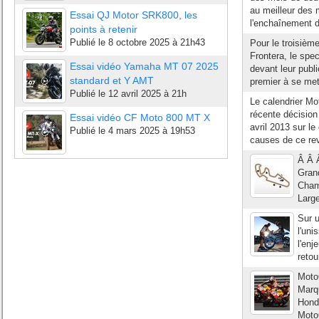
au meilleur des 
Essai QJ Motor SRK800, les
l'enchaînement d
points à retenir
Publié le
8 octobre 2025 à 21h43
Pour le troisièm
Frontera, le spec
Essai vidéo Yamaha MT 07 2025
devant leur publ
standard et Y AMT
premier à se met
Publié le
12 avril 2025 à 21h
Le calendrier M
récente décision 
Essai vidéo CF Moto 800 MT X
avril 2013 sur l
Publié le
4 mars 2025 à 19h53
causes de ce rev
Â Â Â
Gran
Cham
Large
Sur u
l'uni
l'enj
retou
MotoG
Marqu
Honda
Moto