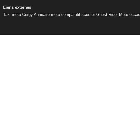
Liens externes
Taxi moto Cergy
Annuaire moto
comparatif scooter
Ghost Rider
Moto occas