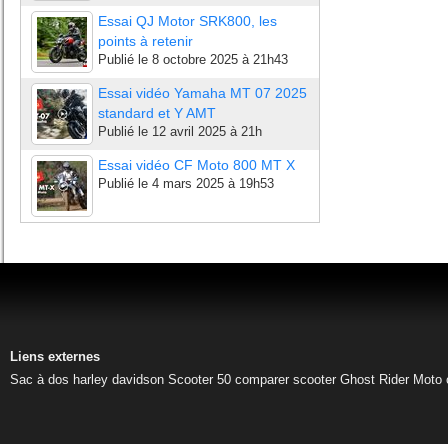
Essai QJ Motor SRK800, les
points à retenir
Publié le
8 octobre 2025 à 21h43
Essai vidéo Yamaha MT 07 2025
standard et Y AMT
Publié le
12 avril 2025 à 21h
Essai vidéo CF Moto 800 MT X
Publié le
4 mars 2025 à 19h53
Liens externes
Sac à dos harley davidson
Scooter 50
comparer scooter
Ghost Rider
Moto 