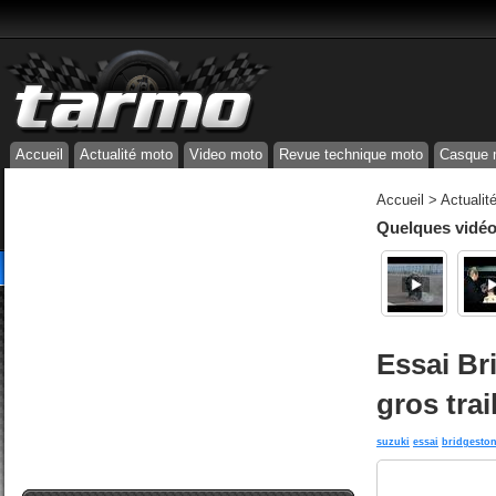
Accueil
Actualité moto
Video moto
Revue technique moto
Casque 
Accueil
>
Actualit
Quelques vidéos
Essai Bri
gros trai
suzuki
essai
bridgesto